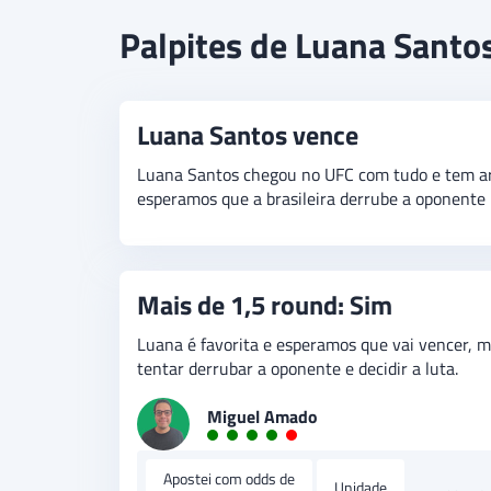
Luana Santos e Mariya Agapova se enfrentam pe
Palpites de Luana Santo
sua terceira na organização em três lutas, e ma
Luana Santos vence
Luana Santos chegou no UFC com tudo e tem ar
esperamos que a brasileira derrube a oponente
Mais de 1,5 round: Sim
Luana é favorita e esperamos que vai vencer, ma
tentar derrubar a oponente e decidir a luta.
Miguel Amado
Apostei com odds de
Unidade