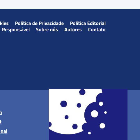
okies
Política de Privacidade
Política Editorial
o Responsável
Sobre nós
Autores
Contato
m
t
onal