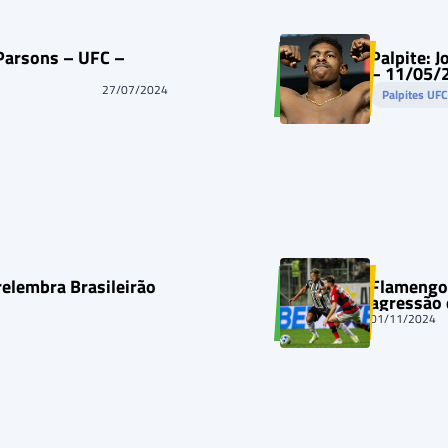
 Parsons – UFC –
Palpite: 
– 11/05/
27/07/2024
Palpites UF
relembra Brasileirão
Flamengo 
agressão
01/11/2024