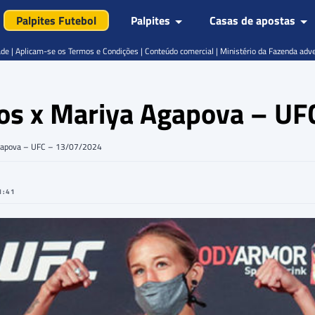
Palpites Futebol
Palpites
Casas de apostas
de | Aplicam-se os Termos e Condições | Conteúdo comercial | Ministério da Fazenda adv
tos x Mariya Agapova – U
 Agapova – UFC – 13/07/2024
1:41