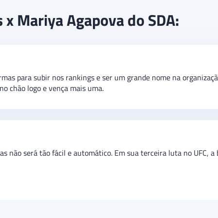
la Flyweight em luta do card preliminar do UFC Fight Pass em Denv
s x Mariya Agapova do SDA:
is de 1,5 round.
mas para subir nos rankings e ser um grande nome na organização
 no chão logo e vença mais uma.
s não será tão fácil e automático. Em sua terceira luta no UFC, a