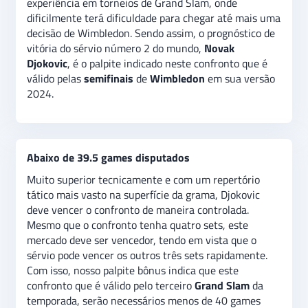
experiência em torneios de Grand Slam, onde
de que a partida seja pouco equilibrada, indicando
dificilmente terá dificuldade para chegar até mais uma
uma aposta de
“abaixo de 39.5 games”.
decisão de Wimbledon. Sendo assim, o prognóstico de
vitória do sérvio número 2 do mundo,
Novak
Djokovic
,
é o palpite indicado neste confronto que é
válido pelas
semifinais
de
Wimbledon
em sua versão
2024.
Abaixo de 39.5 games disputados
Muito superior tecnicamente e com um repertório
tático mais vasto na superfície da grama, Djokovic
deve vencer o confronto de maneira controlada.
Mesmo que o confronto tenha quatro sets, este
mercado deve ser vencedor, tendo em vista que o
sérvio pode vencer os outros três sets rapidamente.
Com isso, nosso palpite bônus indica que este
confronto que é válido pelo terceiro
Grand Slam
da
temporada, serão necessários menos de 40 games