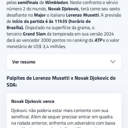
pelas
semifinais
de
Wimbledon
. Neste confronto o sérvio
número 2 do mundo,
Novak Djokovic,
terá como seu sexto
desafiante no
Major
o italiano
Lorenzo Musetti
. A previsão
de
início da partida é às 11h35 (horário de
Brasília).
Disputado na superfície da grama, o
terceiro
Grand Slam
da temporada em sua versão 2024
dará ao vencedor 2000 pontos no r
anking
da
ATP
e o valor
monetário de US$ 3,4 milhões.
Ver resumo
Lorenzo Musetti
e Novak Djokovic
se enfrentam
Palpites de Lorenzo Musetti x Novak Djokovic do
nas
semifinais
de
Wimbledon.
Após uma campanha
SDA:
quase perfeita na atual edição do Major da grama, o
sérvio número 2 do mundo, Novak Djokovic, terá
Novak Djokovic vence
como seu sexto adversário na competição o italiano
Lorenzo Musetti.
O palpite é
de vitória do
Novak
Djokovic não poderia estar mais contente com sua
Djokovic,
que chega descansado fisicamente e
semifinal. Além de sequer precisar entrar em quadra
enfrenta um adversário com baixo repertório tático
na rodada anterior, enfrenta um adversário com baixa
na superfície da grama Além disso, há a expectativa