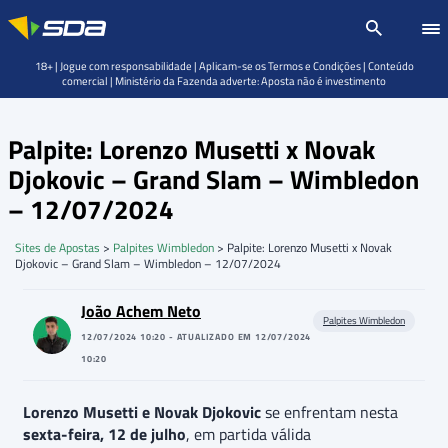
18+ | Jogue com responsabilidade | Aplicam-se os Termos e Condições | Conteúdo
comercial | Ministério da Fazenda adverte: Aposta não é investimento
Palpite: Lorenzo Musetti x Novak
Djokovic – Grand Slam – Wimbledon
– 12/07/2024
Sites de Apostas
>
Palpites Wimbledon
>
Palpite: Lorenzo Musetti x Novak
Djokovic – Grand Slam – Wimbledon – 12/07/2024
João Achem Neto
Palpites Wimbledon
12/07/2024 10:20 - ATUALIZADO EM 12/07/2024
10:20
Lorenzo Musetti e Novak Djokovic
se enfrentam nesta
sexta-feira, 12 de julho
, em partida válida