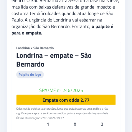
elenco. O São Bernardo atravessa uma fase mais leve,
mas lida com baixas defensivas de grande impacto e
costuma ter dificuldades quando atua longe de São
Paulo. A urgência do Londrina vai esbarrar na
organização do São Bernardo. Portanto,
o palpite é
para o empate.
Londrina x São Bernardo
Londrina – empate – São
Bernardo
Palpite do jogo
SPA/MF nº 246/2025
Betano
Empate com odds 2.77
Odds estão sujeitos a alterações. Note que esta é apenas uma análise e não
significa que a aposta será bem-sucedida, pois os esportes são imprevisíveis.
Última atualização
12/05/2026 19:37
1
X
2