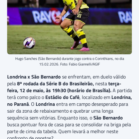
Hugo Sanches (São Bernardo) durante jogo contra o Corinthians, no dia
15.02.2026. Foto: Fabio Giannelli/AGIF
Londrina x São Bernardo
se enfrentam, em duelo válido
pela
8ª rodada da Série B do Brasileirão,
nesta
terça-
feira, 12 de maio, às 19h30 (horário de Brasília).
A partida
terá como palco o
Estádio do Café
, localizado em
Londrina,
no Paraná
. O
Londrina
entra em campo desesperado para
sair da zona de rebaixamento e quebrar uma longa
sequência sem vitórias. Enquanto isso, o
São Bernardo
busca pontuar fora de casa para se consolidar na briga pela
parte de cima da tabela. Quem levará a melhor neste
confronto de opostos?