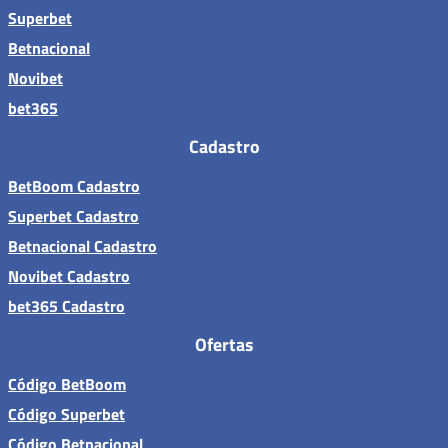
Superbet
Betnacional
Novibet
bet365
Cadastro
BetBoom Cadastro
Superbet Cadastro
Betnacional Cadastro
Novibet Cadastro
bet365 Cadastro
Ofertas
Código BetBoom
Código Superbet
Código Betnacional