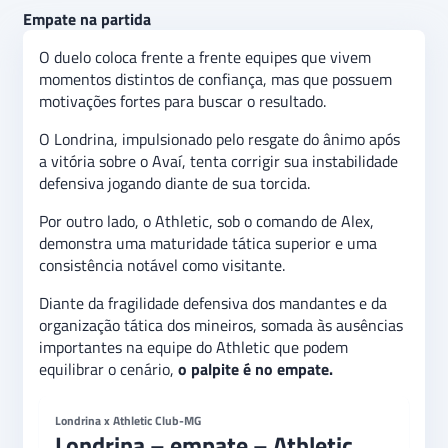
Empate na partida
O duelo coloca frente a frente equipes que vivem
momentos distintos de confiança, mas que possuem
motivações fortes para buscar o resultado.
O Londrina, impulsionado pelo resgate do ânimo após
a vitória sobre o Avaí, tenta corrigir sua instabilidade
defensiva jogando diante de sua torcida.
Por outro lado, o Athletic, sob o comando de Alex,
demonstra uma maturidade tática superior e uma
consistência notável como visitante.
Diante da fragilidade defensiva dos mandantes e da
organização tática dos mineiros, somada às ausências
importantes na equipe do Athletic que podem
equilibrar o cenário,
o palpite é no empate.
Londrina x Athletic Club-MG
Londrina – empate – Athletic