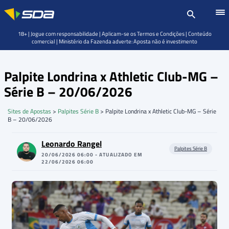
18+ | Jogue com responsabilidade | Aplicam-se os Termos e Condições | Conteúdo
comercial | Ministério da Fazenda adverte: Aposta não é investimento
Palpite Londrina x Athletic Club-MG –
Série B – 20/06/2026
Sites de Apostas
>
Palpites Série B
>
Palpite Londrina x Athletic Club-MG – Série
B – 20/06/2026
Leonardo Rangel
Palpites Série B
20/06/2026 06:00 - ATUALIZADO EM
22/06/2026 06:00