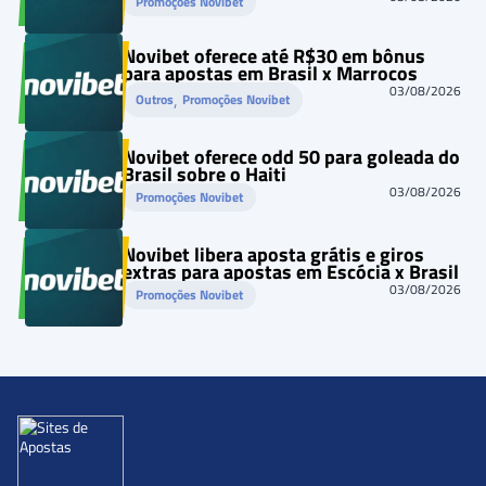
Promoções Novibet
Novibet oferece até R$30 em bônus
para apostas em Brasil x Marrocos
03/08/2026
, 
Outros
Promoções Novibet
Novibet oferece odd 50 para goleada do
Brasil sobre o Haiti
03/08/2026
Promoções Novibet
Novibet libera aposta grátis e giros
extras para apostas em Escócia x Brasil
03/08/2026
Promoções Novibet