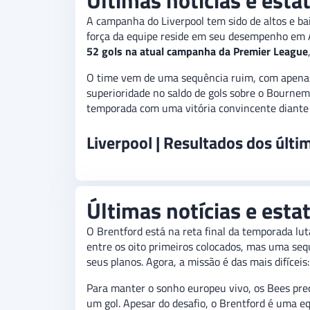
A campanha do Liverpool tem sido de altos e ba
força da equipe reside em seu desempenho em An
52 gols na atual campanha da Premier League
O time vem de uma sequência ruim, com apenas 
superioridade no saldo de gols sobre o Bournem
temporada com uma vitória convincente diante d
Liverpool | Resultados dos últ
Últimas notícias e esta
O Brentford está na reta final da temporada lu
entre os oito primeiros colocados, mas uma se
seus planos. Agora, a missão é das mais difícei
Para manter o sonho europeu vivo, os Bees prec
um gol. Apesar do desafio, o Brentford é uma eq