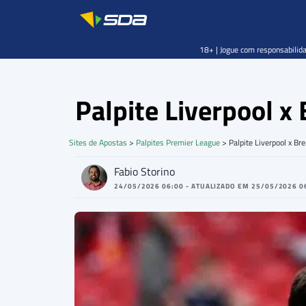
18+ | Jogue com responsabilida
Palpite Liverpool 
Sites de Apostas
>
Palpites Premier League
>
Palpite Liverpool x B
Fabio Storino
24/05/2026 06:00 - ATUALIZADO EM 25/05/2026 0