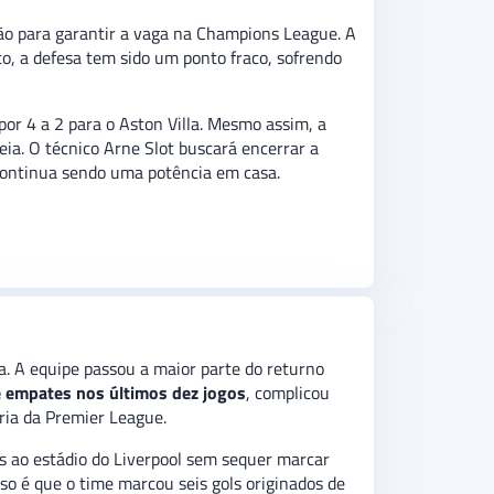
mão para garantir a vaga na Champions League. A
o, a defesa tem sido um ponto fraco, sofrendo
r 4 a 2 para o Aston Villa. Mesmo assim, a
ia. O técnico Arne Slot buscará encerrar a
 continua sendo uma potência em casa.
a. A equipe passou a maior parte do returno
e empates nos últimos dez jogos
, complicou
ória da Premier League.
s ao estádio do Liverpool sem sequer marcar
so é que o time marcou seis gols originados de