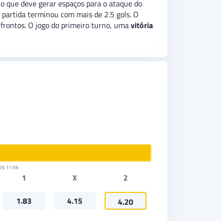
 o que deve gerar espaços para o ataque do
 partida terminou com mais de 2.5 gols. O
nfrontos. O jogo do primeiro turno, uma
vitória
26 11:56
1
X
2
1.83
4.15
4.20