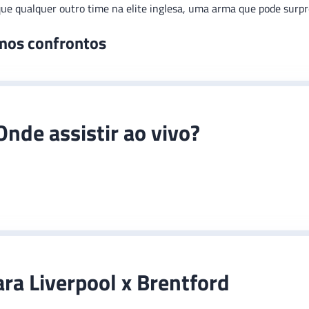
ue qualquer outro time na elite inglesa, uma arma que pode surpr
imos confrontos
Onde assistir ao vivo?
ra Liverpool x Brentford