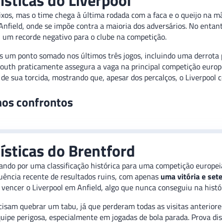
ixos, mas o time chega à última rodada com a faca e o queijo na 
field, onde se impõe contra a maioria dos adversários. No entant
, um recorde negativo para o clube na competição.
um ponto somado nos últimos três jogos, incluindo uma derrota po
outh praticamente assegura a vaga na principal competição europe
e sua torcida, mostrando que, apesar dos percalços, o Liverpool
imos confrontos
tísticas do Brentford
tando por uma classificação histórica para uma competição europei
quência recente de resultados ruins, com apenas
uma vitória e set
s: vencer o Liverpool em Anfield, algo que nunca conseguiu na hist
isam quebrar um tabu, já que perderam todas as visitas anteriore
uipe perigosa, especialmente em jogadas de bola parada. Prova dis