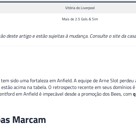
Vitória do Liverpool
Mais de 2.5 Gols & Sim
o deste artigo e estão sujeitas à mudança. Consulte o site da cas
 tem sido uma fortaleza em Anfield. A equipe de Arne Slot perdeu 
estão acima na tabela. O retrospecto recente em seus domínios é po
 Brentford em Anfield é impecável desde a promoção dos Bees, com
q
bas Marcam