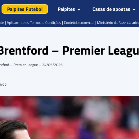
Palpites Futebol
Palpites
Casas de apostas
de | Aplicam-se os Termos e Condições | Conteúdo comercial | Ministério da Fazenda adv
x Brentford – Premier Lea
rentford – Premier League – 24/05/2026
6:00