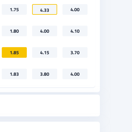
1.75
4.00
4.33
1.80
4.00
4.10
1.85
4.15
3.70
1.83
3.80
4.00