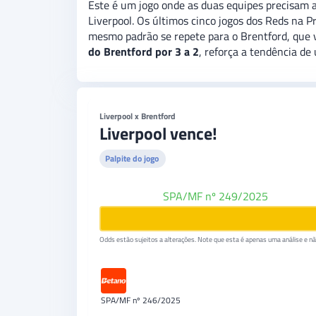
Este é um jogo onde as duas equipes precisam a
Liverpool. Os últimos cinco jogos dos Reds na 
mesmo padrão se repete para o Brentford, que v
do Brentford por 3 a 2
, reforça a tendência de
Liverpool x Brentford
Liverpool vence!
Palpite do jogo
Novibet
SPA/MF nº 249/2025
Odds estão sujeitos a alterações. Note que esta é apenas uma análise e não
SPA/MF nº 246/2025