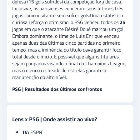
defesa (15 gols sofridos) da competição fora de casa.
Inclusive, os parisienses venceram seus últimos três
jogos como visitante sem sofrer gols.Uma estatística
curiosa reforça o otimismo: o PSG venceu todos os
25
jogos em que o atacante Désiré Doué marcou um gol.
Embora dominante, o time de Luis Enrique venceu
apenas duas das últimas cinco partidas no primeiro
tempo, mas a iminência do título deve garantir foco
total desde o início. É possível que alguns titulares
sejam poupados visando a final da Champions League,
mas o elenco recheado de estrelas garante a
manutenção do alto nível.
PSG | Resultados dos últimos confrontos
Lens x PSG | Onde assistir ao vivo?
TV:
ESPN