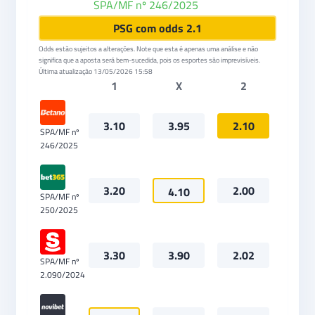
SPA/MF nº 246/2025
Betano
PSG com odds 2.1
Odds estão sujeitos a alterações. Note que esta é apenas uma análise e não
significa que a aposta será bem-sucedida, pois os esportes são imprevisíveis.
Última atualização
13/05/2026 15:58
1
X
2
3.10
3.95
2.10
SPA/MF nº
246/2025
3.20
2.00
4.10
SPA/MF nº
250/2025
3.30
3.90
2.02
SPA/MF nº
2.090/2024