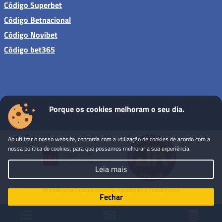
Código Superbet
Código Betnacional
Código Novibet
Código bet365
Porque os cookies melhoram o seu dia.
Sites de apostas - Todos os direitos reservados
Ao utilizar o nosso website, concorda com a utilização de cookies de acordo com a
nossa política de cookies, para que possamos melhorar a sua experiência.
Leia mais
Ministério da Fazenda adverte: Aposta não é investimento
Fechar