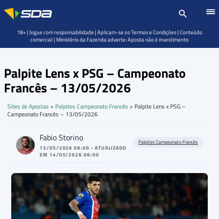
18+ | Jogue com responsabilidade | Aplicam-se os Termos e Condições | Conteúdo
comercial | Ministério da Fazenda adverte: Aposta não é investimento
Palpite Lens x PSG – Campeonato
Francês – 13/05/2026
Sites de Apostas
>
Palpites Campeonato Francês
>
Palpite Lens x PSG –
Campeonato Francês – 13/05/2026
Fabio Storino
Palpites Campeonato Francês
13/05/2026 06:00 - ATUALIZADO
EM 14/05/2026 06:00