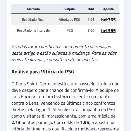
Mercado
Palpite
Odd
Aposta
bet365
Resultado Final
Vitória do PSG
1.95
bet365
Resultado no Intervalo
PSG
2.50
As odds foram verificadas no momento da redação
deste artigo e estão sujeitas à mudança. Para as odds
mais atualizadas, consulte o site de apostas.
Análise para Vitória do PSG
O Paris Saint-Germain está a um passo do título e não
deve desperdiçar a chance de confirmá-lo. A equipe de
Luis Enrique tem um histórico recente dominante
contra o Lens, vencendo os últimos cinco confrontos
diretos pela Ligue 1. Além disso, a campanha do PSG
como visitante é impressionante, com uma média de
2.13
pontos por jogo. Com odds de
1.95
, a aposta na
vitória do time mais qualificado e motivado representa