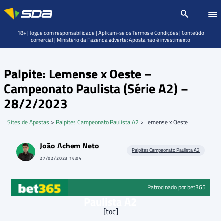
18+ | Jogue com responsabilidade | Aplicam-se os Termos e Condições | Conteúdo
comercial | Ministério da Fazenda adverte: Aposta não é investimento
Palpite: Lemense x Oeste –
Campeonato Paulista (Série A2) –
28/2/2023
Sites de Apostas
>
Palpites Campeonato Paulista A2
>
Lemense x Oeste
João Achem Neto
Palpites Campeonato Paulista A2
27/02/2023 16:04
Patrocinado por bet365
Paulista A2
[toc]