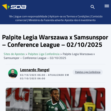
18+ | Jogue com responsabilidade | Aplicam-se os Termos e Condições | Conteúdo
comercial | Ministério da Fazenda adverte: Aposta não é investimento
Palpite Legia Warszawa x Samsunspor
– Conference League – 02/10/2025
Sites de Apostas
>
Palpites Liga Conferência
>
Palpite Legia Warszawa x
Samsunspor – Conference League – 02/10/2025
Leonardo Rangel
Palpites Liga Conferência
02/10/2025 06:00 - ATUALIZADO EM
02/10/2025 06:00