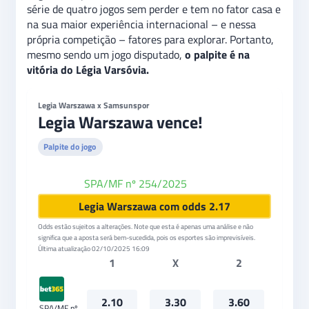
série de quatro jogos sem perder e tem no fator casa e
na sua maior experiência internacional – e nessa
própria competição – fatores para explorar. Portanto,
mesmo sendo um jogo disputado,
o palpite é na
vitória do Légia Varsóvia.
Legia Warszawa x Samsunspor
Legia Warszawa vence!
Palpite do jogo
SPA/MF nº 254/2025
VBET
Legia Warszawa com odds 2.17
Odds estão sujeitos a alterações. Note que esta é apenas uma análise e não
significa que a aposta será bem-sucedida, pois os esportes são imprevisíveis.
Última atualização
02/10/2025 16:09
1
X
2
2.10
3.30
3.60
SPA/MF nº