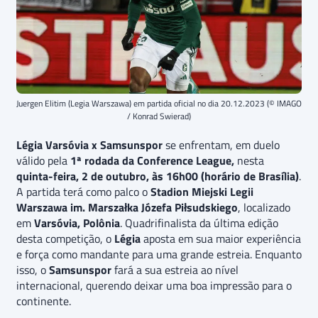
Juergen Elitim (Legia Warszawa) em partida oficial no dia 20.12.2023 (© IMAGO
/ Konrad Swierad)
Légia Varsóvia x Samsunspor
se enfrentam, em duelo
válido pela
1ª rodada da Conference League,
nesta
quinta-feira, 2 de outubro, às 16h00 (horário de Brasília)
.
A partida terá como palco o
Stadion Miejski Legii
Warszawa im. Marszałka Józefa Piłsudskiego
, localizado
em
Varsóvia, Polônia
. Quadrifinalista da última edição
desta competição, o
Légia
aposta em sua maior experiência
e força como mandante para uma grande estreia. Enquanto
isso, o
Samsunspor
fará a sua estreia ao nível
internacional, querendo deixar uma boa impressão para o
continente.