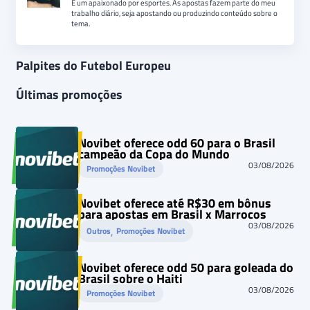
É um apaixonado por esportes. As apostas fazem parte do meu
trabalho diário, seja apostando ou produzindo conteúdo sobre o
tema.
Palpites do Futebol Europeu
Últimas promoções
Novibet oferece odd 60 para o Brasil
campeão da Copa do Mundo
03/08/2026
Promoções Novibet
Novibet oferece até R$30 em bônus
para apostas em Brasil x Marrocos
03/08/2026
, 
Outros
Promoções Novibet
Novibet oferece odd 50 para goleada do
Brasil sobre o Haiti
03/08/2026
Promoções Novibet