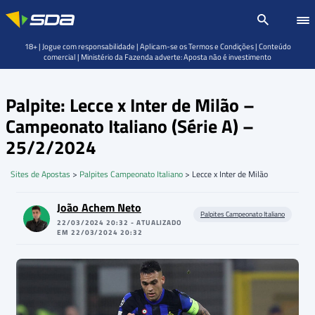
18+ | Jogue com responsabilidade | Aplicam-se os Termos e Condições | Conteúdo
comercial | Ministério da Fazenda adverte: Aposta não é investimento
Palpite: Lecce x Inter de Milão –
Campeonato Italiano (Série A) –
25/2/2024
Sites de Apostas
>
Palpites Campeonato Italiano
>
Lecce x Inter de Milão
João Achem Neto
Palpites Campeonato Italiano
22/03/2024 20:32 - ATUALIZADO
EM 22/03/2024 20:32