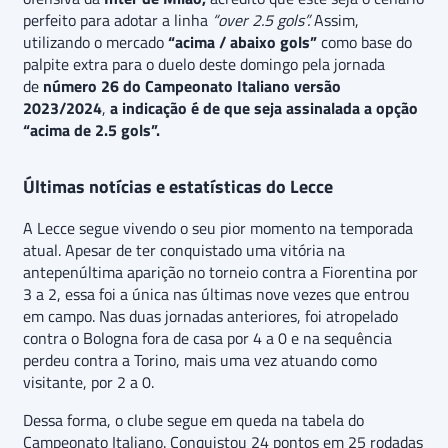
perfeito para adotar a linha
“over 2.5 gols”.
Assim,
utilizando o mercado
“acima / abaixo gols”
como base do
palpite extra para o duelo deste domingo pela jornada
de
número 26 do Campeonato Italiano versão
2023/2024
,
a indicação é de que seja assinalada a opção
“acima de 2.5 gols”.
Últimas notícias e estatísticas do Lecce
A Lecce segue vivendo o seu pior momento na temporada
atual. Apesar de ter conquistado uma vitória na
antepenúltima aparição no torneio contra a Fiorentina por
3 a 2, essa foi a única nas últimas nove vezes que entrou
em campo. Nas duas jornadas anteriores, foi atropelado
contra o Bologna fora de casa por 4 a 0 e na sequência
perdeu contra a Torino, mais uma vez atuando como
visitante, por 2 a 0.
Dessa forma, o clube segue em queda na tabela do
Campeonato Italiano. Conquistou 24 pontos em 25 rodadas