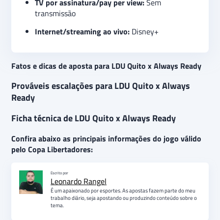
TV por assinatura/pay per view:
Sem
transmissão
Internet/streaming ao vivo:
Disney+
Fatos e dicas de aposta para LDU Quito x Always Ready
Prováveis escalações para LDU Quito x Always
Ready
Ficha técnica de LDU Quito x Always Ready
Confira abaixo as principais informações do jogo válido
pelo Copa Libertadores:
Escrito por
Leonardo Rangel
É um apaixonado por esportes. As apostas fazem parte do meu
trabalho diário, seja apostando ou produzindo conteúdo sobre o
tema.