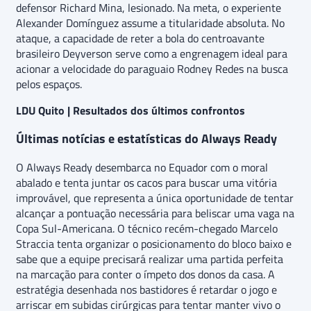
defensor Richard Mina, lesionado. Na meta, o experiente
Alexander Domínguez assume a titularidade absoluta. No
ataque, a capacidade de reter a bola do centroavante
brasileiro Deyverson serve como a engrenagem ideal para
acionar a velocidade do paraguaio Rodney Redes na busca
pelos espaços.
LDU Quito | Resultados dos últimos confrontos
Últimas notícias e estatísticas do Always Ready
O Always Ready desembarca no Equador com o moral
abalado e tenta juntar os cacos para buscar uma vitória
improvável, que representa a única oportunidade de tentar
alcançar a pontuação necessária para beliscar uma vaga na
Copa Sul-Americana. O técnico recém-chegado Marcelo
Straccia tenta organizar o posicionamento do bloco baixo e
sabe que a equipe precisará realizar uma partida perfeita
na marcação para conter o ímpeto dos donos da casa. A
estratégia desenhada nos bastidores é retardar o jogo e
arriscar em subidas cirúrgicas para tentar manter vivo o