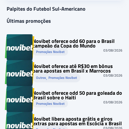
Palpites do Futebol Sul-Americano
Últimas promoções
Novibet oferece odd 60 para o Brasil
campeão da Copa do Mundo
03/08/2026
Promoções Novibet
Novibet oferece até R$30 em bônus
para apostas em Brasil x Marrocos
03/08/2026
, 
Outros
Promoções Novibet
Novibet oferece odd 50 para goleada do
Brasil sobre o Haiti
03/08/2026
Promoções Novibet
Novibet libera aposta grátis e giros
extras para apostas em Escócia x Brasil
03/08/2026