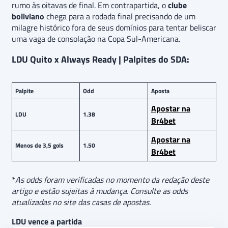
rumo às oitavas de final. Em contrapartida, o
clube
boliviano
chega para a rodada final precisando de um
milagre histórico fora de seus domínios para tentar beliscar
uma vaga de consolação na Copa Sul-Americana.
LDU Quito x Always Ready | Palpites do SDA:
Palpite
Odd
Aposta
Apostar na
LDU
1.38
Br4bet
Apostar na
Menos de 3,5 gols
1.50
Br4bet
*
As odds foram verificadas no momento da redação deste
artigo e estão sujeitas à mudança. Consulte as odds
atualizadas no site das casas de apostas.
LDU vence a partida