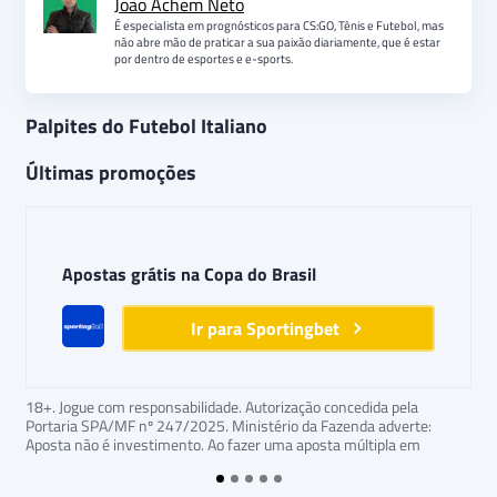
João Achem Neto
É especialista em prognósticos para CS:GO, Tênis e Futebol, mas
não abre mão de praticar a sua paixão diariamente, que é estar
por dentro de esportes e e-sports.
Palpites do Futebol Italiano
Últimas promoções
Apostas grátis na Copa do Brasil
Ir para Sportingbet
18+. Jogue com responsabilidade. Autorização concedida pela
Portaria SPA/MF nº 247/2025. Ministério da Fazenda adverte:
Aposta não é investimento. Ao fazer uma aposta múltipla em
qualquer partida da Copa do Brasil, o participante recebe uma aposta
grátis para usar em qualquer evento de futebol. Aplicam-se T&Cs.