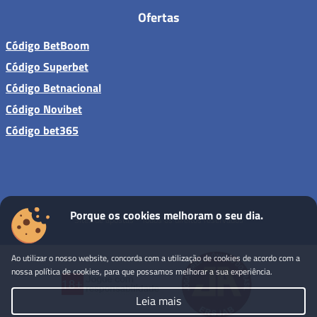
Ofertas
Código BetBoom
Código Superbet
Código Betnacional
Código Novibet
Código bet365
Porque os cookies melhoram o seu dia.
Sites de apostas - Todos os direitos reservados
Ao utilizar o nosso website, concorda com a utilização de cookies de acordo com a
nossa política de cookies, para que possamos melhorar a sua experiência.
Leia mais