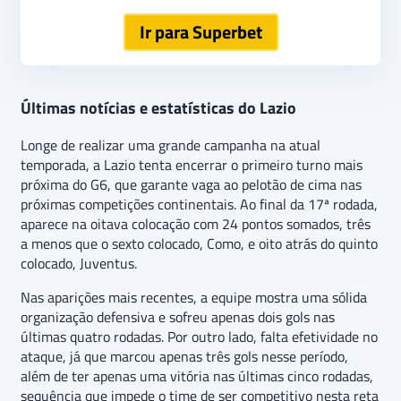
Ir para Superbet
Últimas notícias e estatísticas do Lazio
Longe de realizar uma grande campanha na atual
temporada, a Lazio tenta encerrar o primeiro turno mais
próxima do G6, que garante vaga ao pelotão de cima nas
próximas competições continentais. Ao final da 17ª rodada,
aparece na oitava colocação com 24 pontos somados, três
a menos que o sexto colocado, Como, e oito atrás do quinto
colocado, Juventus.
Nas aparições mais recentes, a equipe mostra uma sólida
organização defensiva e sofreu apenas dois gols nas
últimas quatro rodadas. Por outro lado, falta efetividade no
ataque, já que marcou apenas três gols nesse período,
além de ter apenas uma vitória nas últimas cinco rodadas,
sequência que impede o time de ser competitivo nesta reta