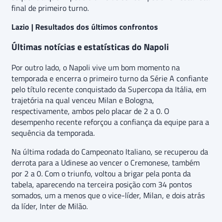
final de primeiro turno.
Lazio | Resultados dos últimos confrontos
Últimas notícias e estatísticas do Napoli
Por outro lado, o Napoli vive um bom momento na
temporada e encerra o primeiro turno da Série A confiante
pelo título recente conquistado da Supercopa da Itália, em
trajetória na qual venceu Milan e Bologna,
respectivamente, ambos pelo placar de 2 a 0. O
desempenho recente reforçou a confiança da equipe para a
sequência da temporada.
Na última rodada do Campeonato Italiano, se recuperou da
derrota para a Udinese ao vencer o Cremonese, também
por 2 a 0. Com o triunfo, voltou a brigar pela ponta da
tabela, aparecendo na terceira posição com 34 pontos
somados, um a menos que o vice-líder, Milan, e dois atrás
da líder, Inter de Milão.