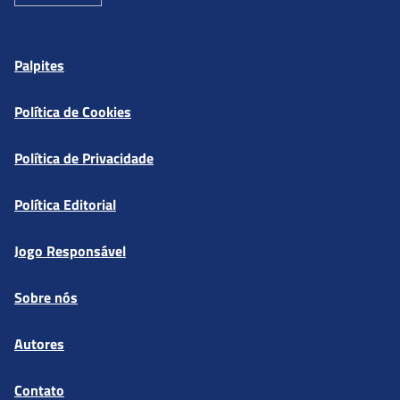
Palpites
Política de Cookies
Política de Privacidade
Política Editorial
Jogo Responsável
Sobre nós
Autores
Contato