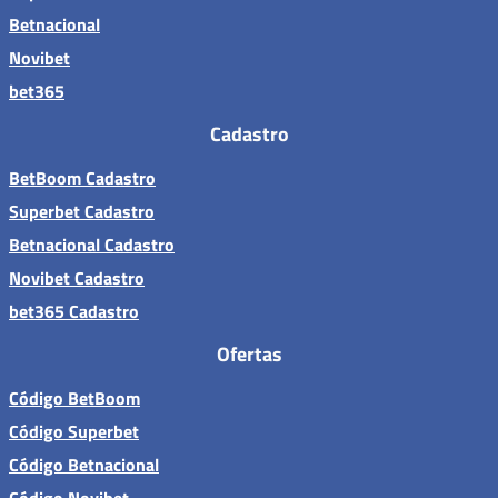
Betnacional
Novibet
bet365
Cadastro
BetBoom Cadastro
Superbet Cadastro
Betnacional Cadastro
Novibet Cadastro
bet365 Cadastro
Ofertas
Código BetBoom
Código Superbet
Código Betnacional
Código Novibet