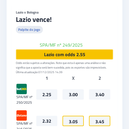
Lazio x Bologna
Lazio vence!
Palpite do jogo
SPA/MF nº 249/2025
Novibet
Lazio com odds 2.55
Odds estão sujeitos a alterações. Note que esta é apenas uma análise e não
significa que a aposta será bem-sucedida, pois os esportes são imprevisíveis.
Última atualização
07/12/2025 14:39
1
X
2
2.25
3.00
3.40
SPA/MF nº
250/2025
2.32
3.05
3.45
SPA/MF nº
246/2025