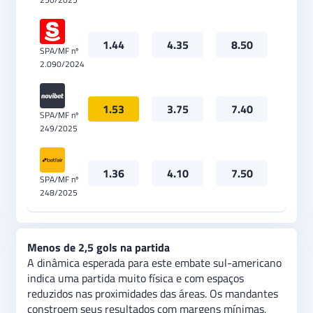
1.44
4.35
8.50
SPA/MF nº
2.090/2024
1.53
3.75
7.40
SPA/MF nº
249/2025
1.36
4.10
7.50
SPA/MF nº
248/2025
Menos de 2,5 gols na partida
A dinâmica esperada para este embate sul-americano
indica uma partida muito física e com espaços
reduzidos nas proximidades das áreas. Os mandantes
constroem seus resultados com margens mínimas,