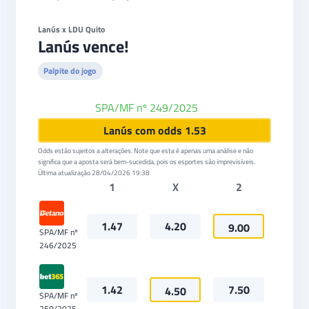
Lanús x LDU Quito
Lanús vence!
Palpite do jogo
SPA/MF nº 249/2025
Novibet
Lanús com odds 1.53
Odds estão sujeitos a alterações. Note que esta é apenas uma análise e não
significa que a aposta será bem-sucedida, pois os esportes são imprevisíveis.
Última atualização
28/04/2026 19:38
1
X
2
1.47
4.20
9.00
SPA/MF nº
246/2025
1.42
7.50
4.50
SPA/MF nº
250/2025