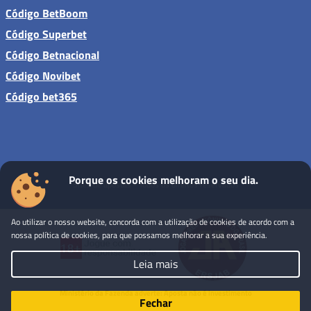
Código BetBoom
Código Superbet
Código Betnacional
Código Novibet
Código bet365
Porque os cookies melhoram o seu dia.
Sites de apostas - Todos os direitos reservados
Ao utilizar o nosso website, concorda com a utilização de cookies de acordo com a
nossa política de cookies, para que possamos melhorar a sua experiência.
Leia mais
Ministério da Fazenda adverte: Aposta não é investimento
Fechar