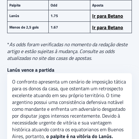
Palpite
Odd
Aposta
Ir para Betano
Lanús
1.75
Ir para Betano
Menos de 2,5 gols
1.67
*
As odds foram verificadas no momento da redação deste
artigo e estão sujeitas à mudança. Consulte as odds
atualizadas no site das casas de apostas.
Lanús vence a partida
O confronto apresenta um cenário de imposição tática
para os donos da casa, que ostentam um retrospecto
excelente atuando em seu próprio território. O time
argentino possui uma consistência defensiva notável
como mandante e enfrenta um adversário desgastado
por disputar jogos intensos recentemente. Devido à
necessidade urgente de vitória e sua vantagem
histórica atuando contra os equatorianos em Buenos
Aires, portanto,
o palpite é na vitória do Lanús.