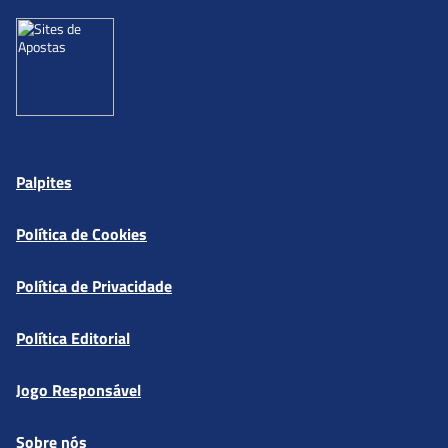
Palpites
Política de Cookies
Política de Privacidade
Política Editorial
Jogo Responsável
Sobre nós