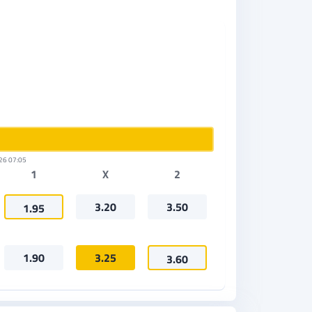
26 07:05
1
X
2
3.20
3.50
1.95
1.90
3.25
3.60