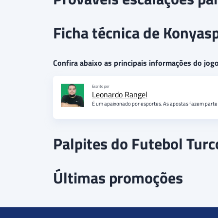
Ficha técnica de Konyas
Confira abaixo as principais informações do jogo
Escrito por
Leonardo Rangel
É um apaixonado por esportes. As apostas fazem parte 
Palpites do Futebol Turc
Últimas promoções