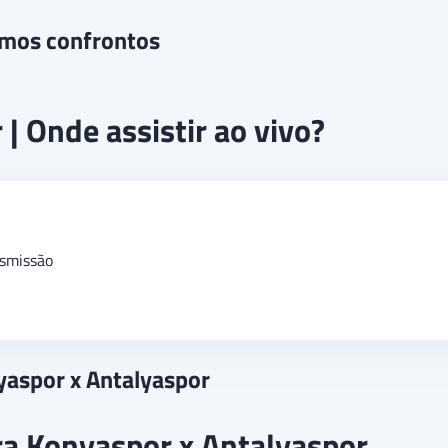
timos confrontos
| Onde assistir ao vivo?
smissão
yaspor x Antalyaspor
ra Konyaspor x Antalyaspor