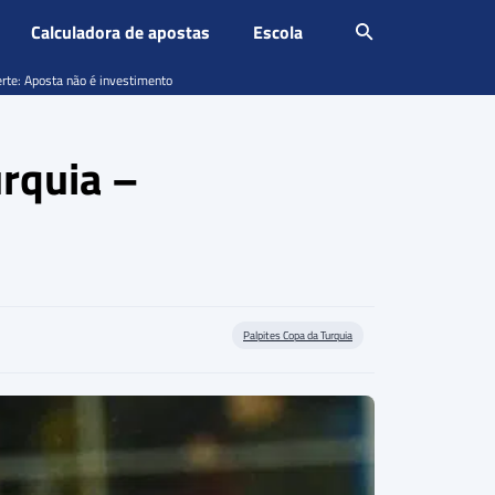
Calculadora de apostas
Escola
erte: Aposta não é investimento
urquia –
Palpites Copa da Turquia