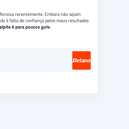
defensiva recentemente. Embora não sejam
o à falta de confiança pelos maus resultados
alpite é para poucos gols.