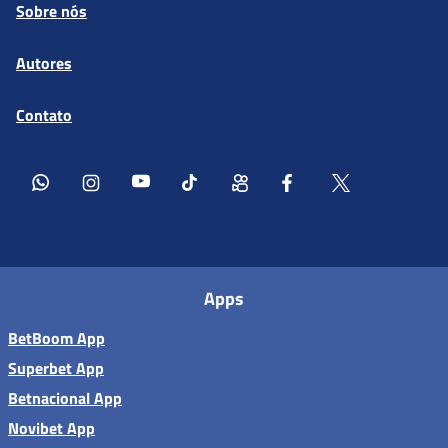
Sobre nós
Autores
Contato
Apps
BetBoom App
Superbet App
Betnacional App
Novibet App