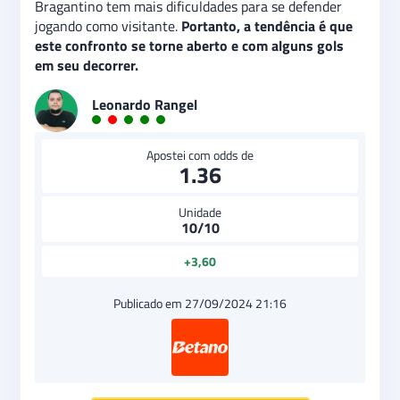
Bragantino tem mais dificuldades para se defender
jogando como visitante.
Portanto, a tendência é que
este confronto se torne aberto e com alguns gols
em seu decorrer.
Leonardo Rangel
Apostei com odds de
1.36
Unidade
10/10
+3,60
Publicado em 27/09/2024 21:16