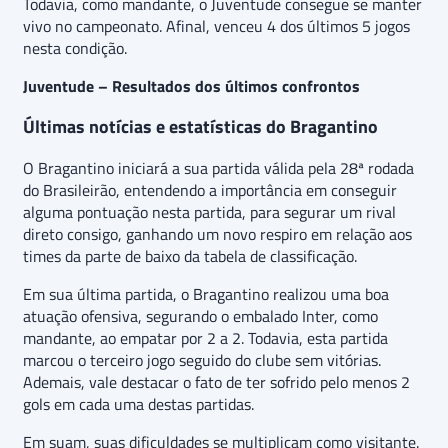
Todavia, como mandante, o Juventude consegue se manter
vivo no campeonato. Afinal, venceu 4 dos últimos 5 jogos
nesta condição.
Juventude – Resultados dos últimos confrontos
Últimas notícias e estatísticas do Bragantino
O Bragantino iniciará a sua partida válida pela 28ª rodada
do Brasileirão, entendendo a importância em conseguir
alguma pontuação nesta partida, para segurar um rival
direto consigo, ganhando um novo respiro em relação aos
times da parte de baixo da tabela de classificação.
Em sua última partida, o Bragantino realizou uma boa
atuação ofensiva, segurando o embalado Inter, como
mandante, ao empatar por 2 a 2. Todavia, esta partida
marcou o terceiro jogo seguido do clube sem vitórias.
Ademais, vale destacar o fato de ter sofrido pelo menos 2
gols em cada uma destas partidas.
Em suam, suas dificuldades se multiplicam como visitante.