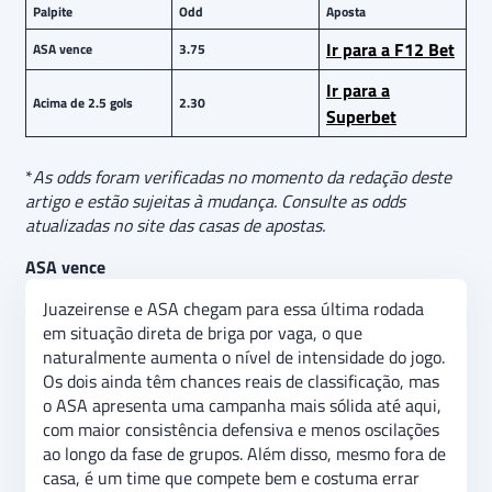
Palpite
Odd
Aposta
Ir para a F12 Bet
ASA vence
3.75
Ir para a
Acima de 2.5 gols
2.30
Superbet
*
As odds foram verificadas no momento da redação deste
artigo e estão sujeitas à mudança. Consulte as odds
atualizadas no site das casas de apostas.
ASA vence
Juazeirense e ASA chegam para essa última rodada
em situação direta de briga por vaga, o que
naturalmente aumenta o nível de intensidade do jogo.
Os dois ainda têm chances reais de classificação, mas
o ASA apresenta uma campanha mais sólida até aqui,
com maior consistência defensiva e menos oscilações
ao longo da fase de grupos. Além disso, mesmo fora de
casa, é um time que compete bem e costuma errar