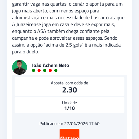
garantir vaga nas quartas, o cenário aponta para um
jogo mais aberto, com menos espaço para
administração e mais necessidade de buscar o ataque.
A Juazeirense joga em casa e deve se expor mais,
enquanto o ASA também chega confiante pela
campanha e pode aproveitar esses espaços. Sendo
assim, a opção “acima de 2.5 gols” é a mais indicada
para o duelo.
João Achem Neto
Apostei com odds de
2.30
Unidade
1/10
Publicado em 27/04/2026 17:40