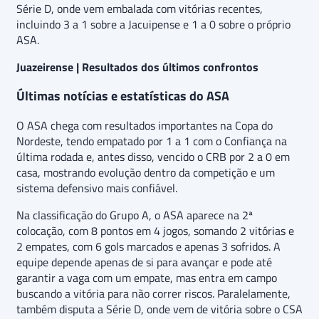
Série D, onde vem embalada com vitórias recentes,
incluindo 3 a 1 sobre a Jacuipense e 1 a 0 sobre o próprio
ASA.
Juazeirense | Resultados dos últimos confrontos
Últimas notícias e estatísticas do ASA
O ASA chega com resultados importantes na Copa do
Nordeste, tendo empatado por 1 a 1 com o Confiança na
última rodada e, antes disso, vencido o CRB por 2 a 0 em
casa, mostrando evolução dentro da competição e um
sistema defensivo mais confiável.
Na classificação do Grupo A, o ASA aparece na 2ª
colocação, com 8 pontos em 4 jogos, somando 2 vitórias e
2 empates, com 6 gols marcados e apenas 3 sofridos. A
equipe depende apenas de si para avançar e pode até
garantir a vaga com um empate, mas entra em campo
buscando a vitória para não correr riscos. Paralelamente,
também disputa a Série D, onde vem de vitória sobre o CSA