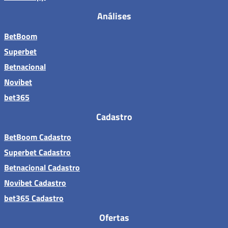
Análises
BetBoom
Superbet
Betnacional
Novibet
bet365
Cadastro
BetBoom Cadastro
Superbet Cadastro
Betnacional Cadastro
Novibet Cadastro
bet365 Cadastro
Ofertas