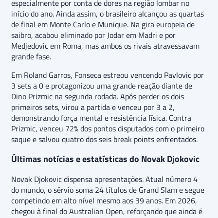
especialmente por conta de dores na região lombar no
início do ano. Ainda assim, o brasileiro alcançou as quartas
de final em Monte Carlo e Munique. Na gira europeia de
saibro, acabou eliminado por Jodar em Madri e por
Medjedovic em Roma, mas ambos os rivais atravessavam
grande fase.
Em Roland Garros, Fonseca estreou vencendo Pavlovic por
3 sets a 0 e protagonizou uma grande reação diante de
Dino Prizmic na segunda rodada. Após perder os dois
primeiros sets, virou a partida e venceu por 3 a 2,
demonstrando força mental e resistência física. Contra
Prizmic, venceu 72% dos pontos disputados com o primeiro
saque e salvou quatro dos seis break points enfrentados.
Últimas notícias e estatísticas do Novak Djokovic
Novak Djokovic dispensa apresentações. Atual número 4
do mundo, o sérvio soma 24 títulos de Grand Slam e segue
competindo em alto nível mesmo aos 39 anos. Em 2026,
chegou à final do Australian Open, reforçando que ainda é