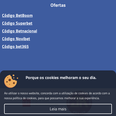
Ofertas
Código BetBoom
Código Superbet
Código Betnacional
Código Novibet
Código bet365
Porque os cookies melhoram o seu dia.
Sites de apostas - Todos os direitos reservados
Ao utilizar o nosso website, concorda com a utilização de cookies de acordo com a
nossa política de cookies, para que possamos melhorar a sua experiência.
Leia mais