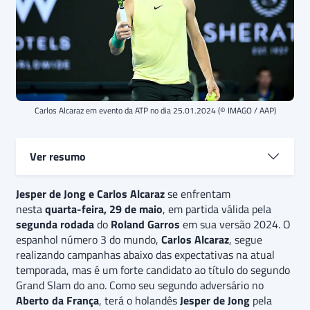
Carlos Alcaraz em evento da ATP no dia 25.01.2024 (© IMAGO / AAP)
Ver resumo
Jesper de Jong e Carlos Alcaraz
Jesper de Jong e Carlos Alcaraz
se enfrentam
se enfrentam na
nesta
segunda rodada
quarta-feira, 29 de maio
do
Roland Garros 2024.
, em partida válida pela
Na
segunda rodada
principal competição de saibro do calendário do tênis
do
Roland Garros
em sua versão 2024. O
espanhol número 3 do mundo,
e único
Grand Slam
do ano disputado nesta
Carlos Alcaraz
, segue
realizando campanhas abaixo das expectativas na atual
superfície, o espanhol número 3 do mundo,
Carlos
temporada, mas é um forte candidato ao título do segundo
Alcaraz
, terá como seu primeiro adversário o
Grand Slam do ano. Como seu segundo adversário no
holandês
Jesper de Jong
.
O palpite é
de vitória do
Aberto da França
Carlos Alcaraz, que teve uma performance de gala na
, terá o holandês
Jesper de Jong
pela