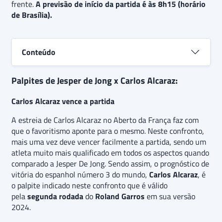
frente.
estreia da competição e segue sendo um forte
A previsão de início da partida é às 8h15 (horário
de Brasília).
candiato ao título. Além disso, há a expectativa de
que a partida seja resolvida em apenas três
sets,
indicando uma aposta de
“Carlos Alcaraz vence por
3-0”.
Conteúdo
Palpites de Jesper de Jong x Carlos Alcaraz:
Carlos Alcaraz vence a partida
A estreia de Carlos Alcaraz no Aberto da França faz com
que o favoritismo aponte para o mesmo. Neste confronto,
mais uma vez deve vencer facilmente a partida, sendo um
atleta muito mais qualificado em todos os aspectos quando
comparado a Jesper De Jong. Sendo assim, o prognóstico de
vitória do espanhol número 3 do mundo,
Carlos Alcaraz
,
é
o palpite indicado neste confronto que é válido
pela
segunda rodada
do
Roland Garros
em sua versão
2024.