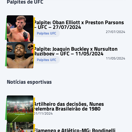
Palpites de UFC
Palpite: Oban Elliott x Preston Parsons
– UFC – 27/07/2024
27/07/2024
Palpites UFC
Palpite: Joaquin Buckley x Nursulton
Ruziboev – UFC – 11/05/2024
11/05/2024
Palpites UFC
Notícias esportivas
Artilheiro das decisões, Nunes
relembra Brasileirão de 1980
01/11/2024
Flamengo e Atlético-MG: Rondinelli