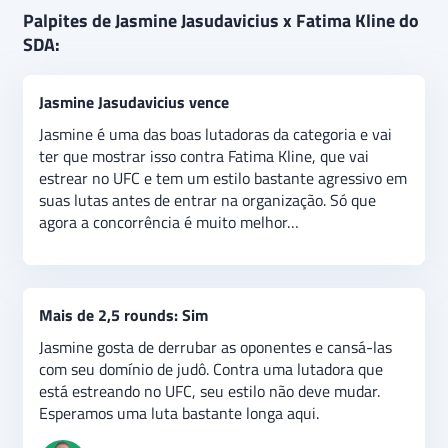
Jasmine Jasudavicius e Fatima Kline se enfrentam
Palpites de Jasmine Jasudavicius x Fatima Kline do
pela Flyweight em luta bastante interessante no UFC
SDA:
Fight Night em Denver. O palpite é de vitória de
Jasudavicius e mais de 2,5 rounds contra Kline, que
Jasmine Jasudavicius vence
estreia no UFC.
Jasmine é uma das boas lutadoras da categoria e vai
ter que mostrar isso contra Fatima Kline, que vai
estrear no UFC e tem um estilo bastante agressivo em
suas lutas antes de entrar na organização. Só que
agora a concorrência é muito melhor…
Mais de 2,5 rounds: Sim
Jasmine gosta de derrubar as oponentes e cansá-las
com seu domínio de judô. Contra uma lutadora que
está estreando no UFC, seu estilo não deve mudar.
Esperamos uma luta bastante longa aqui.