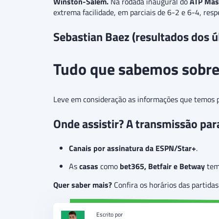
Winston-Salem.
Na rodada inaugural do
ATP Mas
extrema facilidade, em parciais de 6-2 e 6-4, res
Sebastian Baez (resultados dos ú
Tudo que sabemos sobre 
Leve em consideração as informações que temos pa
Onde assistir? A transmissão par
Canais por assinatura da ESPN/Star+
.
As
casas
como
bet365, Betfair e Betway
tem 
Quer saber mais?
Confira os horários das partid
Escrito por