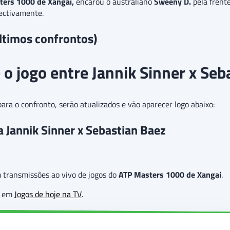
ters 1000 de Xangai,
encarou o australiano
Sweeny D.
pela frent
pectivamente.
ltimos confrontos)
o jogo entre Jannik Sinner x Seb
ra o confronto, serão atualizados e vão aparecer logo abaixo:
a Jannik Sinner x Sebastian Baez
transmissões ao vivo de jogos do
ATP Masters 1000 de Xangai
.
as em
Jogos de hoje na TV
.