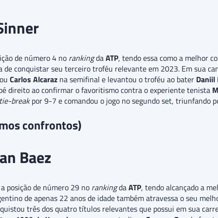
Sinner
sição de número 4 no
ranking
da
ATP
, tendo essa como a melhor co
aba de conquistar seu terceiro troféu relevante em 2023. Em su
nou
Carlos Alcaraz
na semifinal e levantou o troféu ao bater
Danii
pé direito ao confirmar o favoritismo contra o experiente tenista
M
tie-break
por 9-7 e comandou o jogo no segundo set, triunfando p
timos confrontos)
ian Baez
 a posição de número 29 no
ranking
da
ATP
, tendo alcançado a me
ntino de apenas 22 anos de idade também atravessa o seu melho
uistou três dos quatro títulos relevantes que possui em sua carre