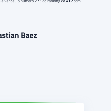
e e venceu o número 273 do ranking da
ATP
com
astian Baez