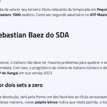
)
.
aba de vencer seu terceiro título relevante da temporada em
Pequ
asters 1000
asiático. Como seu segundo adversário no
ATP Maste
Sebastian Baez do SDA
sional, o italiano não deve ter maiores problemas para quebrar o 
mbate. Com isso, o prognóstico de vitória do italiano número 4 
P de Xangai
em sua versão 2023.
r dois sets a zero
 devolução, terá pela frente um dos favoritos ao título atravessa
 Dessa maneira, nosso
palpite bônus
indica que nesta partida, o ita