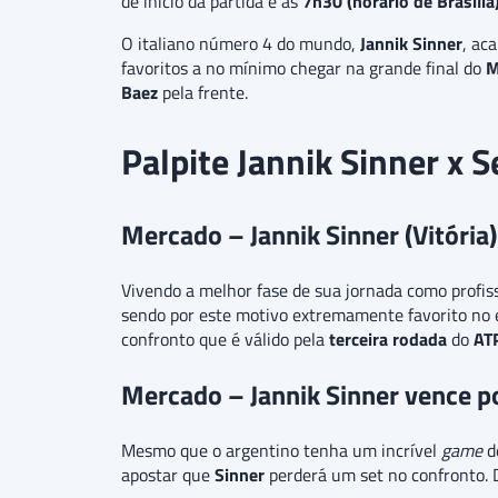
de início da partida é às
7h30 (horário de Brasília
O italiano número 4 do mundo,
Jannik Sinner
, ac
favoritos a no mínimo chegar na grande final do
M
Baez
pela frente.
Palpite Jannik Sinner x 
Mercado – Jannik Sinner (Vitória)
Vivendo a melhor fase de sua jornada como profis
sendo por este motivo extremamente favorito no e
confronto que é válido pela
terceira rodada
do
AT
Mercado – Jannik Sinner vence po
Mesmo que o argentino tenha um incrível
game
de
apostar que
Sinner
perderá um set no confronto.