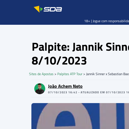
18+ | Jogue com responsabilida
Palpite: Jannik Sin
8/10/2023
Sites de Apostas
>
Palpites ATP Tour
>
Jannik Sinner x Sebastian Bae
João Achem Neto
07/10/2023 16:42 - ATUALIZADO EM 07/10/2023 1