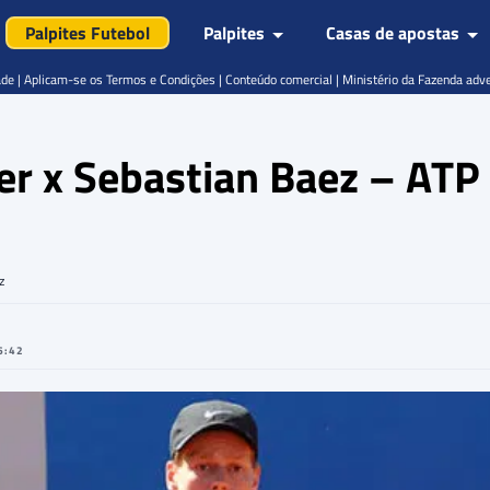
Palpites Futebol
Palpites
Casas de apostas
de | Aplicam-se os Termos e Condições | Conteúdo comercial | Ministério da Fazenda adv
ner x Sebastian Baez – ATP
z
6:42