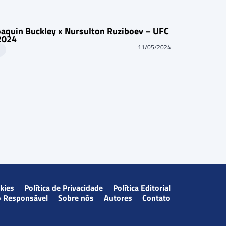
Joaquin Buckley x Nursulton Ruziboev – UFC
2024
11/05/2024
C
okies
Política de Privacidade
Política Editorial
o Responsável
Sobre nós
Autores
Contato