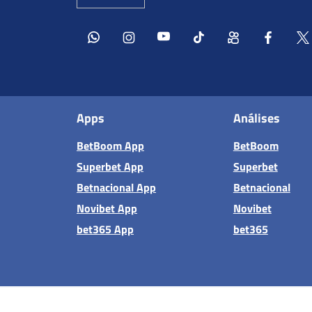
Apps
Análises
BetBoom App
BetBoom
Superbet App
Superbet
Betnacional App
Betnacional
Novibet App
Novibet
bet365 App
bet365