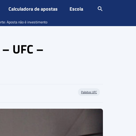
Calculadora de apostas
Escola
erte: Aposta não é investimento
v – UFC –
Palpites UFC