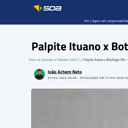
18+ | Jogue com responsabilida
Palpite Ituano x B
Sites de Apostas
>
Palpites Série C
>
Palpite Ituano x Botafogo-PB 
João Achem Neto
25/05/2026 06:00 - ATUALIZADO EM 27/05/2026 0