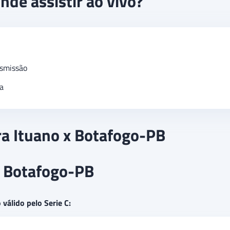
nde assistir ao vivo?
smissão
a
ra Ituano x Botafogo-PB
x Botafogo-PB
válido pelo Serie C: