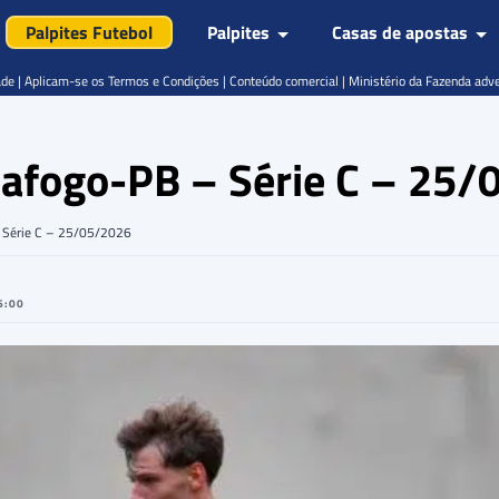
Palpites Futebol
Palpites
Casas de apostas
de | Aplicam-se os Termos e Condições | Conteúdo comercial | Ministério da Fazenda adv
otafogo-PB – Série C – 25
– Série C – 25/05/2026
6:00