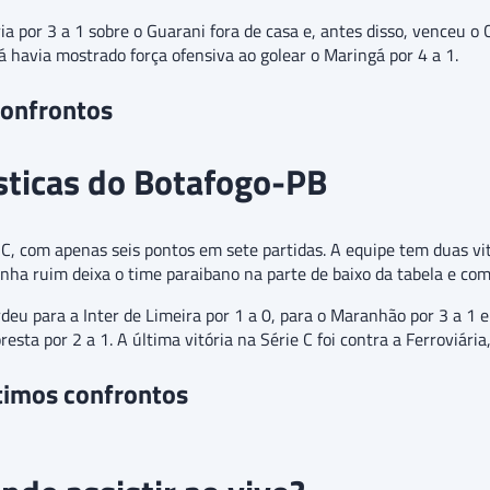
por 3 a 1 sobre o Guarani fora de casa e, antes disso, venceu o C
 já havia mostrado força ofensiva ao golear o Maringá por 4 a 1.
confrontos
ísticas do Botafogo-PB
C, com apenas seis pontos em sete partidas. A equipe tem duas v
nha ruim deixa o time paraibano na parte de baixo da tabela e com 
eu para a Inter de Limeira por 1 a 0, para o Maranhão por 3 a 1 e
sta por 2 a 1. A última vitória na Série C foi contra a Ferroviária,
timos confrontos