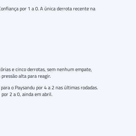
onfiança por 1 a 0. A única derrota recente na
itórias e cinco derrotas, sem nenhum empate,
pressão alta para reagir.
 para o Paysandu por 4 a 2 nas últimas rodadas.
 por 2 a 0, ainda em abril.