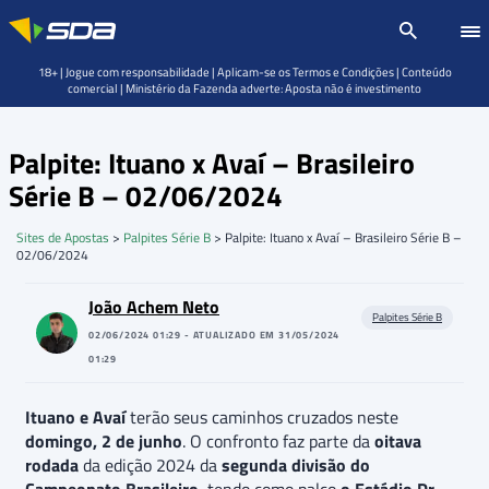
18+ | Jogue com responsabilidade | Aplicam-se os Termos e Condições | Conteúdo
comercial | Ministério da Fazenda adverte: Aposta não é investimento
Palpite: Ituano x Avaí – Brasileiro
Série B – 02/06/2024
Sites de Apostas
>
Palpites Série B
>
Palpite: Ituano x Avaí – Brasileiro Série B –
02/06/2024
João Achem Neto
Palpites Série B
02/06/2024 01:29 - ATUALIZADO EM 31/05/2024
01:29
Ituano e Avaí
terão seus caminhos cruzados neste
domingo, 2 de junho
. O confronto faz parte da
oitava
rodada
da edição 2024 da
segunda divisão do