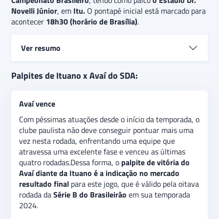
Campeonato Brasileiro
, tendo como palco
o Estádio Dr.
Novelli Júnior
, em
Itu.
O pontapé inicial está marcado para
acontecer
18h30 (horário de Brasília)
.
Ver resumo
Ituano e Avaí
se enfrentam em jogo válido pela
Palpites de Ituano x Avaí do SDA:
oitava rodada da
Série B
do
Campeonato Brasileiro
.
Beirando a zona de rebaixamento, o Ituano recebe o
Avaí vence
Avaí, que teve um excelente início de torneio e figura
no G4.
O palpite é
de vitória
do Avaí
, pelas
Com péssimas atuações desde o início da temporada, o
performances muito mais robustas na Série B do que
clube paulista não deve conseguir pontuar mais uma
seu oponente.
Além disso, há a expectativa de poucos
vez nesta rodada, enfrentando uma equipe que
gols no confronto, indicando uma aposta extra de
atravessa uma excelente fase e venceu as últimas
“
abaixo de 3.5 gols”
no jogo.
quatro rodadas.Dessa forma, o
palpite de vitória do
Avaí diante da Ituano é a indicação no mercado
resultado final
para este jogo, que é válido pela oitava
rodada da
Série B do Brasileirão
em sua temporada
2024.