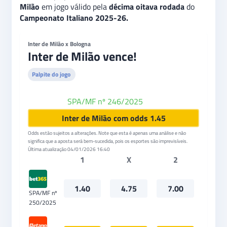
Milão
em jogo válido pela
décima oitava rodada
do
Campeonato Italiano 2025-26.
Inter de Milão x Bologna
Inter de Milão vence!
Palpite do jogo
SPA/MF nº 246/2025
Betano
Inter de Milão com odds 1.45
Odds estão sujeitos a alterações. Note que esta é apenas uma análise e não
significa que a aposta será bem-sucedida, pois os esportes são imprevisíveis.
Última atualização
04/01/2026 16:40
1
X
2
1.40
4.75
7.00
SPA/MF nº
250/2025