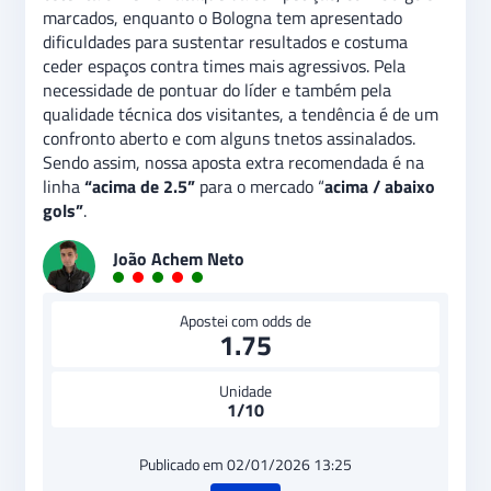
marcados, enquanto o Bologna tem apresentado
dificuldades para sustentar resultados e costuma
ceder espaços contra times mais agressivos. Pela
necessidade de pontuar do líder e também pela
qualidade técnica dos visitantes, a tendência é de um
confronto aberto e com alguns tnetos assinalados.
Sendo assim, nossa aposta extra recomendada é na
linha
“acima de 2.5”
para o mercado
“
acima / abaixo
gols”
.
João Achem Neto
Apostei com odds de
1.75
Unidade
1/10
Publicado em 02/01/2026 13:25