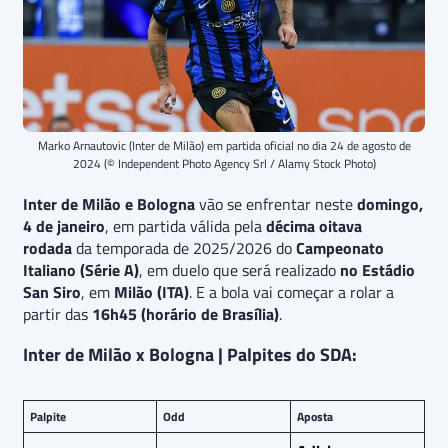
Marko Arnautovic (Inter de Milão) em partida oficial no dia 24 de agosto de
2024 (© Independent Photo Agency Srl / Alamy Stock Photo)
Inter de Milão e Bologna
vão se enfrentar neste
domingo,
4 de janeiro
, em partida válida pela
décima oitava
rodada
da temporada de 2025/2026 do
Campeonato
Italiano (Série A)
, em duelo que será realizado
no Estádio
San Siro
, em
Milão (ITA)
. E a bola vai começar a rolar a
partir das
16h45 (horário de Brasília)
.
Inter de Milão x Bologna | Palpites do SDA:
Palpite
Odd
Aposta