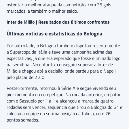
ostentar o melhor ataque da competição, com 35 gols
marcados, e também o melhor saldo.
Inter de Milão | Resultados dos últimos confrontos
Últimas notícias e estatísticas do Bologna
Por outro lado, o Bologna também disputou recentemente
a Supercopa da Itália e teve uma campanha acima das
expectativas, já que era esperado que fosse eliminado logo
na semifinal. No entanto, conseguiu superar a Inter de
Milão e chegou até a decisão, onde perdeu para o Napoli
pelo placar de 2 a 0.
Posteriormente, retornou à Série A e segue vivendo seu
pior momento na competição. Na rodada anterior, empatou
com o Sassuolo por 1 a 1 e alcançou a marca de quatro
rodadas sem vencer, sequência que tirou o Bologna do G4 e
colocou a equipe na sétima posição da tabela, com 26
pontos somados.