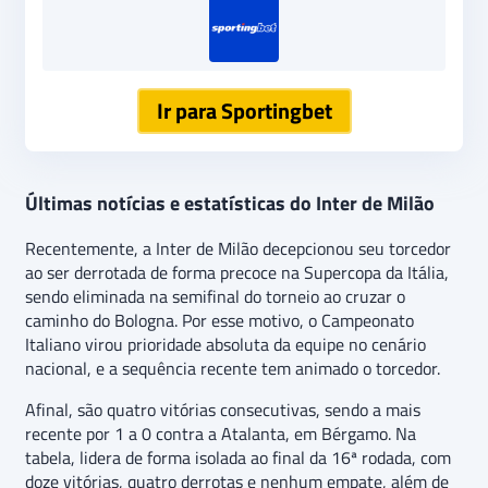
Ir para Sportingbet
Últimas notícias e estatísticas do Inter de Milão
Recentemente, a Inter de Milão decepcionou seu torcedor
ao ser derrotada de forma precoce na Supercopa da Itália,
sendo eliminada na semifinal do torneio ao cruzar o
caminho do Bologna. Por esse motivo, o Campeonato
Italiano virou prioridade absoluta da equipe no cenário
nacional, e a sequência recente tem animado o torcedor.
Afinal, são quatro vitórias consecutivas, sendo a mais
recente por 1 a 0 contra a Atalanta, em Bérgamo. Na
tabela, lidera de forma isolada ao final da 16ª rodada, com
doze vitórias, quatro derrotas e nenhum empate, além de