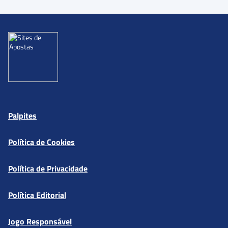
Palpites
Política de Cookies
Política de Privacidade
Política Editorial
Jogo Responsável