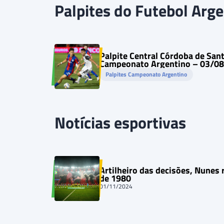
Palpites do Futebol Arg
Palpite Central Córdoba de San
Campeonato Argentino – 03/0
Palpites Campeonato Argentino
Notícias esportivas
Artilheiro das decisões, Nunes 
de 1980
01/11/2024