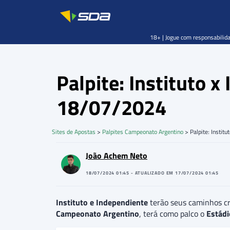
18+ | Jogue com responsabilida
Palpite: Instituto 
18/07/2024
Sites de Apostas
>
Palpites Campeonato Argentino
>
Palpite: Insti
João Achem Neto
18/07/2024 01:45 - ATUALIZADO EM 17/07/2024 01:45
Instituto e Independiente
terão seus caminhos c
Campeonato Argentino
, terá como palco o
Estád