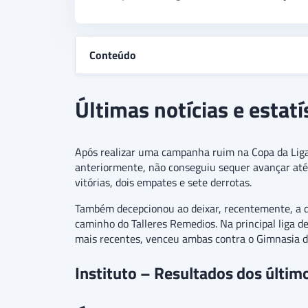
Conteúdo
Últimas notícias e estatí
Após realizar uma campanha ruim na Copa da Liga 
anteriormente, não conseguiu sequer avançar até 
vitórias, dois empates e sete derrotas.
Também decepcionou ao deixar, recentemente, a di
caminho do Talleres Remedios. Na principal liga d
mais recentes, venceu ambas contra o Gimnasia d
Instituto – Resultados dos últim