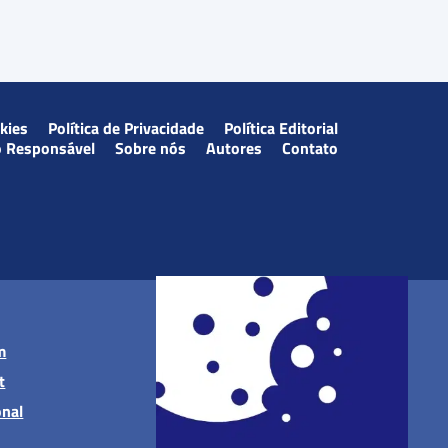
okies
Política de Privacidade
Política Editorial
o Responsável
Sobre nós
Autores
Contato
m
t
onal