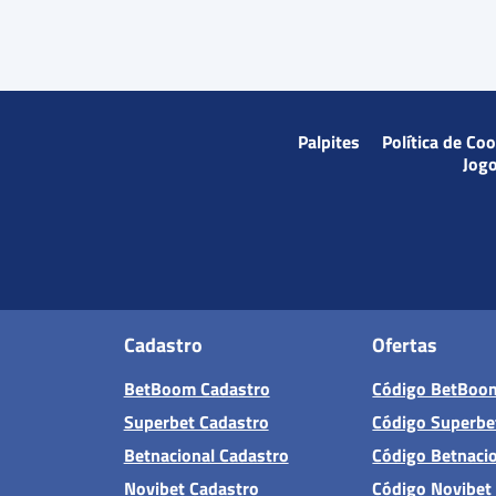
Palpites
Política de Co
Jog
Cadastro
Ofertas
BetBoom Cadastro
Código BetBoo
Superbet Cadastro
Código Superbe
Betnacional Cadastro
Código Betnaci
Novibet Cadastro
Código Novibet