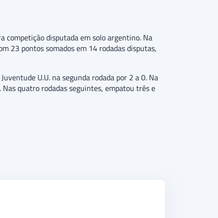
ra competição disputada em solo argentino. Na
. Com 23 pontos somados em 14 rodadas disputas,
 Juventude U.U. na segunda rodada por 2 a 0. Na
la. Nas quatro rodadas seguintes, empatou três e