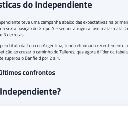
ísticas do Independiente
dependiente teve uma campanha abaixo das expectativas na primei
ia na sexta posição do Grupo A e sequer atingiu a fase mata-mata
e 3 derrotas.
pelo título da Copa da Argentina, tendo eliminado recentemente o
petição ao cruzar o caminho do Talleres, que agora é líder da tabe
e superou o Banfield por 2 a 1.
últimos confrontos
x Independiente?