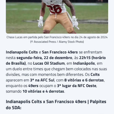
Chase Lucas em partida pelo San Francisco 49ers no dia 24 de agosto de 2024
(© Associated Press / Alamy Stock Photo)
Indianapolis Colts
e
San Francisco 49ers
se enfrentam
nesta
segunda-feira, 22 de dezembro
, às
22h15 (horário
de Brasília)
, no
Lucas Oil Stadium
, em
Indianápolis
, em
um duelo entre times que chegam bem colocados nas suas
divisões, mas com momentos bem diferentes. Os
Colts
aparecem em
3º na AFC Sul
, com
8 vitórias e 6 derrotas
,
enquanto os
49ers
ocupam o
3º lugar da NFC Oeste
,
somando
10 vitórias e 4 derrotas
.
Indianapolis Colts x San Francisco 49ers | Palpites
do SDA: