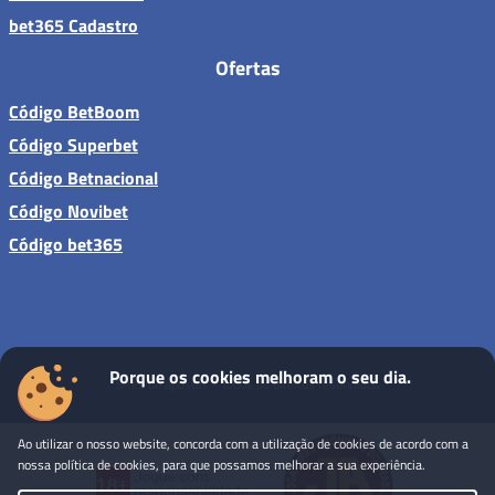
bet365 Cadastro
Ofertas
Código BetBoom
Código Superbet
Código Betnacional
Código Novibet
Código bet365
Porque os cookies melhoram o seu dia.
Sites de apostas - Todos os direitos reservados
Ao utilizar o nosso website, concorda com a utilização de cookies de acordo com a
nossa política de cookies, para que possamos melhorar a sua experiência.