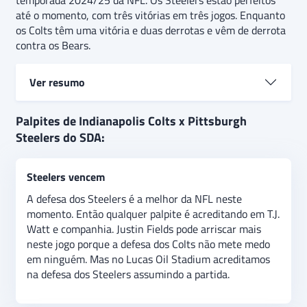
temporada 2024/25 da NFL. Os Steelers estão perfeitos
até o momento, com três vitórias em três jogos. Enquanto
os Colts têm uma vitória e duas derrotas e vêm de derrota
contra os Bears.
Ver resumo
Indianapolis Colts e Pittsburgh Steelers vão se
Palpites de Indianapolis Colts x Pittsburgh
enfrentar na semana 4 da temporada 2024/25 da
Steelers do SDA:
NFL. O jogo promete ser pegado e o palpite é que os
Steelers vencem e que o handicap de 3 pontos de
Steelers vencem
Pittsburgh será cumprido.
A defesa dos Steelers é a melhor da NFL neste
momento. Então qualquer palpite é acreditando em T.J.
Watt e companhia. Justin Fields pode arriscar mais
neste jogo porque a defesa dos Colts não mete medo
em ninguém. Mas no Lucas Oil Stadium acreditamos
na defesa dos Steelers assumindo a partida.