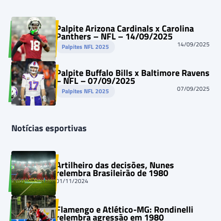
Palpite Arizona Cardinals x Carolina
Panthers – NFL – 14/09/2025
14/09/2025
Palpites NFL 2025
Palpite Buffalo Bills x Baltimore Ravens
– NFL – 07/09/2025
07/09/2025
Palpites NFL 2025
Notícias esportivas
Artilheiro das decisões, Nunes
relembra Brasileirão de 1980
01/11/2024
Flamengo e Atlético-MG: Rondinelli
relembra agressão em 1980