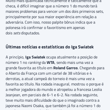
Muito mais qualificada tecnicamente e taticamente que a
checa, é difícil imaginar que a número 1 do mundo terá
maiores problemas para vencer um dos dois primeiros sets,
principalmente por sua maior experiência em relação a
adversária. Com isso, nosso palpite bônus indica que a
polonesa irá confirmar o favoritismo em apenas
dois
sets
disputados.
Últimas notícias e estatísticas do Iga Swiatek
A princípio,
Iga Swiatek
ocupa atualmente a posição de
número 1 no
ranking
da
WTA
, sendo mais uma vez a
grande favorita ao título em
Roland Garros
. Chegando para
o Aberto da França com um cartel de 38 vitórias e 4
derrotas, a atual campeã do torneio é mais uma vez a
favorita ao título. Na rodada inaugural, mostrou o porque é
a melhor jogadora do mundo e atropelou a francesa Leolia
Jeanjean, em parciais de 6-1 e 6-2. Na rodada seguinte,
teve muito mais dificuldade do que o imaginado contra a
japonesa Naomi Osaka, que também já foi a número 1 do