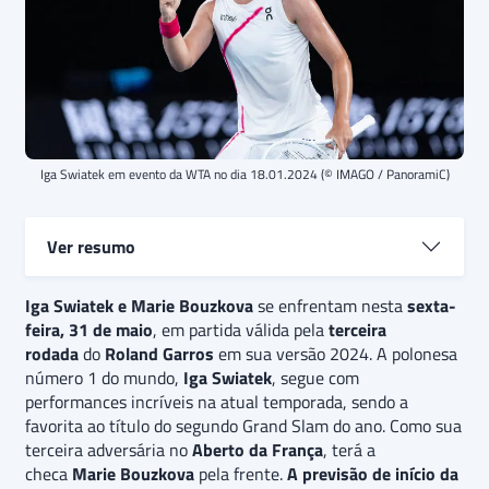
Iga Swiatek em evento da WTA no dia 18.01.2024 (© IMAGO / PanoramiC)
Ver resumo
Iga Swiatek e
Iga Swiatek e Marie Bouzkova
Marie Bouzkova
se enfrentam nesta
se enfrentam na
sexta-
feira, 31 de maio
terceira rodada
, em partida válida pela
do
Roland Garros 2024.
terceira
Na principal
rodada
competição de saibro do calendário do tênis e único
do
Roland Garros
em sua versão 2024. A polonesa
número 1 do mundo,
Grand Slam
do ano disputado nesta superfície, a
Iga Swiatek
, segue com
performances incríveis na atual temporada, sendo a
polonesa número 1 do mundo,
Iga Swiatek
, terá
favorita ao título do segundo Grand Slam do ano. Como sua
como sua terceira adversária a checa
Marie
terceira adversária no
Bouzkova
.
O palpite é
Aberto da França
de vitória da Iga Swiatek, pelo
, terá a
checa
incrível triunfo de virada realizado contra Naomi
Marie Bouzkova
pela frente.
A previsão de início da