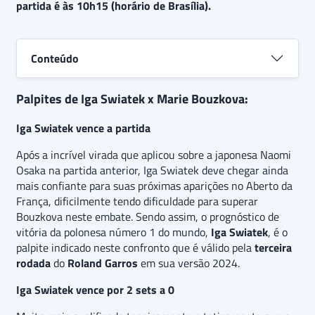
partida é às 10h15 (horário de Brasília).
Osaka na rodada anterior. Além disso, há a
expectativa de que a partida seja resolvida em
apenas dois
sets,
indicando uma aposta de
“Iga
Swiatek vence por 2-0”.
Conteúdo
Palpites de Iga Swiatek x Marie Bouzkova:
Iga Swiatek vence a partida
Após a incrível virada que aplicou sobre a japonesa Naomi
Osaka na partida anterior, Iga Swiatek deve chegar ainda
mais confiante para suas próximas aparições no Aberto da
França, dificilmente tendo dificuldade para superar
Bouzkova neste embate. Sendo assim, o prognóstico de
vitória da polonesa número 1 do mundo,
Iga Swiatek
,
é o
palpite indicado neste confronto que é válido pela
terceira
rodada
do
Roland Garros
em sua versão 2024.
Iga Swiatek vence por 2 sets a 0