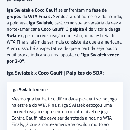
Iga Swiatek e Coco Gauff
se enfrentam na
fase de
grupos
do
WTA Finals.
Sendo a atual número 2 do mundo,
a polonesa
Iga Swiatek,
terá como sua adversária da vez a
norte-americana
Coco Gauff
. O
palpite é
de vitória da
Iga
Swiatek,
pela incrível reação que esboçou na estreia do
WTA Finals, além de ser mais consistente que a americana.
Além disso, há a expectativa de que a partida seja pouco
equilibrada, indicando uma aposta de
“Iga Swiatek vence
por 2-0”.
Iga Swiatek x Coco Gauff | Palpites do SDA:
Iga Swiatek vence
Mesmo que tenha tido dificuldade para entrar no jogo
na estreia do WTA Finals, Iga Swiatek esboçou uma
incrível reação e apresentou um alto nível de jogo.
Contra Gauff, não deve ser derrotada ainda no WTA
Finals, já que a norte-americana oscilou muito ao