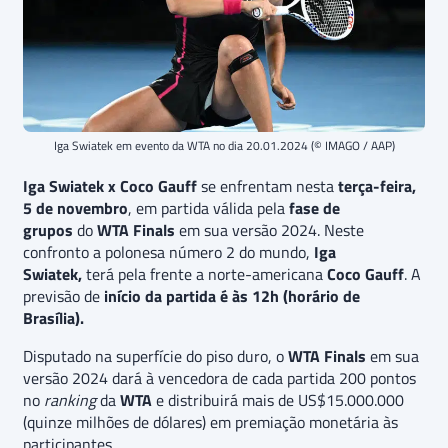
Iga Swiatek em evento da WTA no dia 20.01.2024 (© IMAGO / AAP)
Iga Swiatek x Coco Gauff
se enfrentam nesta
terça-feira,
5 de novembro
, em partida válida pela
fase de
grupos
do
WTA Finals
em sua versão 2024. Neste
confronto a polonesa número 2 do mundo,
Iga
Swiatek,
terá pela frente a norte-americana
Coco Gauff
. A
previsão de
início da partida é às 12h (horário de
Brasília).
Disputado na superfície do piso duro, o
WTA Finals
em sua
versão 2024 dará à vencedora de cada partida 200 pontos
no
ranking
da
WTA
e distribuirá mais de US$15.000.000
(quinze milhões de dólares) em premiação monetária às
participantes.