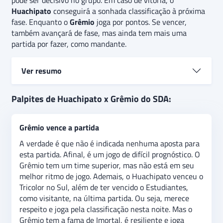
pode ser decisivo no grupo. Em caso de vitória, o
Huachipato
conseguirá a sonhada classificação à próxima
fase. Enquanto o
Grêmio
joga por pontos. Se vencer,
também avançará de fase, mas ainda tem mais uma
partida por fazer, como mandante.
Ver resumo
Huachipato e Grêmio se enfrentam pela 4ª rodada do
Palpites de Huachipato x Grêmio do SDA:
grupo C da Copa Libertadores 2024. O Huachipato
vem embalado por histórica vitória sobre o
Grêmio vence a partida
Estudiantes, precisando de um triunfo nesta noite
para conquistar a classificação. Enquanto o Grêmio
A verdade é que não é indicada nenhuma aposta para
vem de derrota, mas aposta em apresentar uma
esta partida. Afinal, é um jogo de difícil prognóstico. O
melhor versão neste decisivo confronto.
O palpite é
Grêmio tem um time superior, mas não está em seu
de vitória do Grêmio, devido à sua maior experiência.
melhor ritmo de jogo. Ademais, o Huachipato venceu o
Além disso, há a expectativa de que a partida não
Tricolor no Sul, além de ter vencido o Estudiantes,
tenha mais de três gols, indicando uma aposta de
como visitante, na última partida. Ou seja, merece
“abaixo de 3,5 gols” no jogo.
respeito e joga pela classificação nesta noite. Mas o
Grêmio tem a fama de Imortal, é resiliente e joga