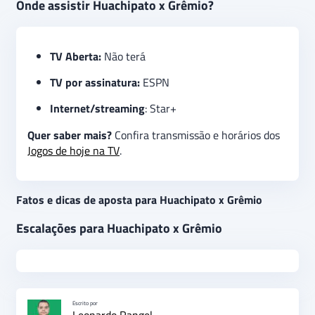
Onde assistir Huachipato x Grêmio?
TV Aberta:
Não terá
TV por assinatura:
ESPN
Internet/streaming
: Star+
Quer saber mais?
Confira transmissão e horários dos
Jogos de hoje na TV
.
Fatos e dicas de aposta para Huachipato x Grêmio
Escalações para Huachipato x Grêmio
Escrito por