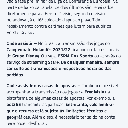
vão à fase preliminar da Liga da Conferência Europeia. Na
parte de baixo da tabela, os dois últimos são rebaixados
diretamente para a Eerste Divisie, segunda divisão
holandesa. Já o 16º colocado disputa o playoff de
rebaixamento contra os times que lutam para subir da
Eerste Divisie.
Onde assistir –
No Brasil, a transmissão dos jogos do
Campeonato Holandês 2021/22
fica por conta dos canais
do
Grupo Disney
. Ou seja,
ESPN
,
Fox Sports
ou através do
serviço de streaming
Star+
.
De qualquer maneira, sempre
consulte as transmissões e respectivos horários das
partidas
.
Onde assistir nas casas de apostas –
Também é possível
acompanhar a transmissão dos jogos da
Eredivisie
na
plataforma de algumas casas de apostas. Por exemplo, a
bet365
transmite as partidas.
Entretanto, vale lembrar
que o recurso está sujeito às limitações técnicas e
geográficas
. Além disso, é necessário ter saldo na conta
para poder desfrutar.