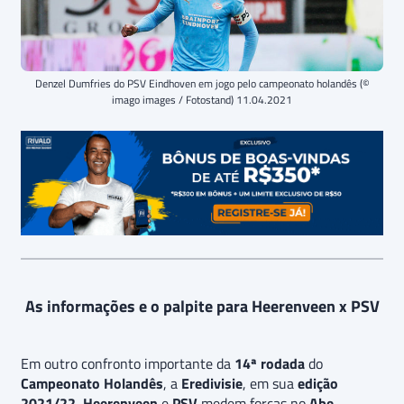
Denzel Dumfries do PSV Eindhoven em jogo pelo campeonato holandês (©
imago images / Fotostand) 11.04.2021
As informações e o palpite para Heerenveen x PSV
Em outro confronto importante da
14ª rodada
do
Campeonato Holandês
, a
Eredivisie
, em sua
edição
2021/22
,
Heerenveen
e
PSV
medem forças no
Abe