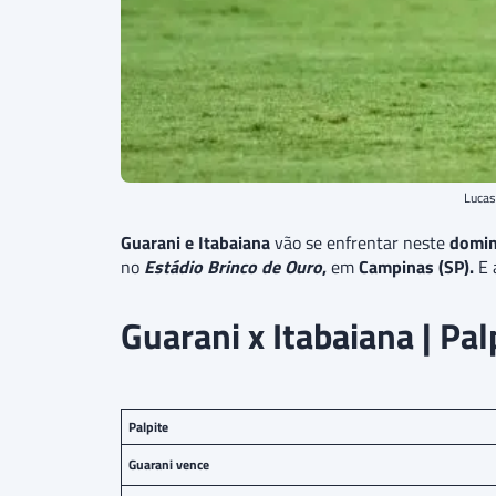
Lucas
Guarani e Itabaiana
vão se enfrentar neste
domin
no
Estádio Brinco de Ouro
,
em
Campinas (SP).
E a
Guarani x Itabaiana | Pal
Palpite
Guarani vence