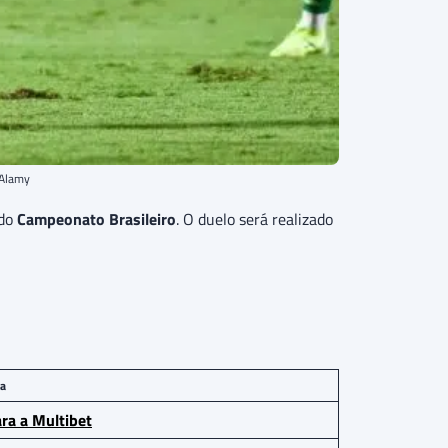
 Alamy
do
Campeonato Brasileiro
. O duelo será realizado
a
ara a Multibet