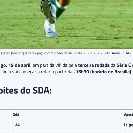
 Justen (Guarani) durante jogo contra o São Paulo, no dia 23.01.2025. Foto: Arena LTDA /
go, 19 de abril
, em partida válida pela
terceira rodada
da
Série C
 bola vai começar a rolar a partir das
16h30 (horário de Brasília)
.
pites do SDA:
Odd
Apost
Ir p
1.42