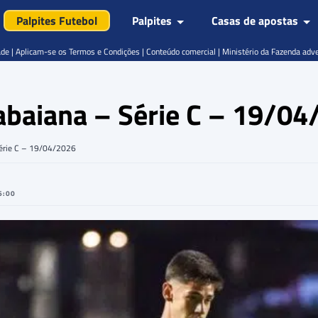
Palpites Futebol
Palpites
Casas de apostas
de | Aplicam-se os Termos e Condições | Conteúdo comercial | Ministério da Fazenda adv
tabaiana – Série C – 19/0
 Série C – 19/04/2026
6:00