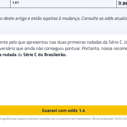
Ir p
1.61
deste artigo e estão sujeitas à mudança. Consulte as odds atualiz
nte pelo que apresentou nas duas primeiras rodadas da Série C. J
adversário que ainda não conseguiu pontuar. Portanto, nossa recom
ra rodada
da
Série C do Brasileirão.
Guarani com odds 1.4
 significa que a aposta será bem-sucedida, pois os esportes são imprevisíveis. Última atualização
19/04/20