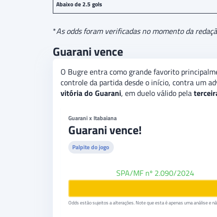
Abaixo de 2.5 gols
*
As odds foram verificadas no momento da redação 
Guarani vence
O Bugre entra como grande favorito principalme
controle da partida desde o início, contra um 
vitória do Guarani
, em duelo válido pela
tercei
Guarani x Itabaiana
Guarani vence!
Palpite do jogo
Superbet
SPA/MF nº 2.090/2024
Odds estão sujeitos a alterações. Note que esta é apenas uma análise e não