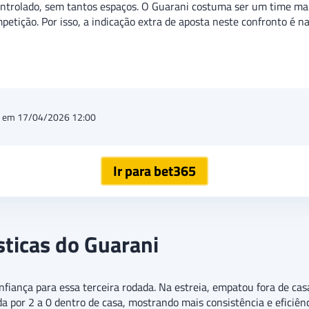
ntrolado, sem tantos espaços. O Guarani costuma ser um time mai
mpetição. Por isso, a indicação extra de aposta neste confronto é na
o em 17/04/2026 12:00
Ir para bet365
sticas do Guarani
fiança para essa terceira rodada. Na estreia, empatou fora de c
a por 2 a 0 dentro de casa, mostrando mais consistência e eficiên