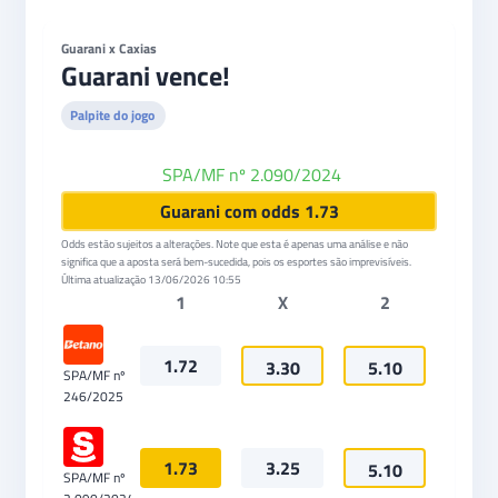
Guarani x Caxias
Guarani vence!
Palpite do jogo
SPA/MF nº 2.090/2024
Superbet
Guarani com odds 1.73
Odds estão sujeitos a alterações. Note que esta é apenas uma análise e não
significa que a aposta será bem-sucedida, pois os esportes são imprevisíveis.
Última atualização
13/06/2026 10:55
1
X
2
1.72
3.30
5.10
SPA/MF nº
246/2025
1.73
3.25
5.10
SPA/MF nº