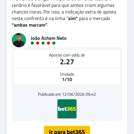
cenário é favorável para que ambos criem algumas
chances claras. Por isso, a indicação extra de aposta
neste confronto é na linha “
sim”
para o mercado
“ambas marcam”
.
João Achem Neto
Apostei com odds de
2.27
Unidade
1/10
Publicado em 12/06/2026 09:42
Ir para bet365