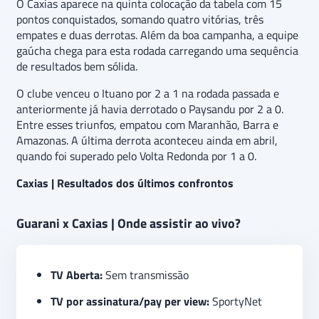
O Caxias aparece na quinta colocação da tabela com 15
pontos conquistados, somando quatro vitórias, três
empates e duas derrotas. Além da boa campanha, a equipe
gaúcha chega para esta rodada carregando uma sequência
de resultados bem sólida.
O clube venceu o Ituano por 2 a 1 na rodada passada e
anteriormente já havia derrotado o Paysandu por 2 a 0.
Entre esses triunfos, empatou com Maranhão, Barra e
Amazonas. A última derrota aconteceu ainda em abril,
quando foi superado pelo Volta Redonda por 1 a 0.
Caxias | Resultados dos últimos confrontos
Guarani x Caxias | Onde assistir ao vivo?
TV Aberta:
Sem transmissão
TV por assinatura/pay per view:
SportyNet