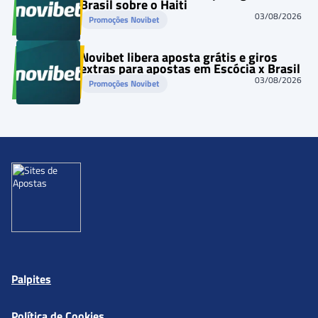
Brasil sobre o Haiti
03/08/2026
Promoções Novibet
Novibet libera aposta grátis e giros
extras para apostas em Escócia x Brasil
03/08/2026
Promoções Novibet
Palpites
Política de Cookies