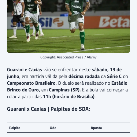
Copyright: Associated Press / Alamy
Guarani e Caxias
vão se enfrentar neste
sábado, 13 de
junho
, em partida válida pela
décima rodada
da
Série C
do
Campeonato Brasileiro
. O duelo será realizado no
Estádio
Brinco de Ouro,
em
Campinas (SP).
E a bola vai começar a
rolar a partir das
11h (horário de Brasília)
.
Guarani x Caxias | Palpites do SDA:
Palpite
Odd
Aposta