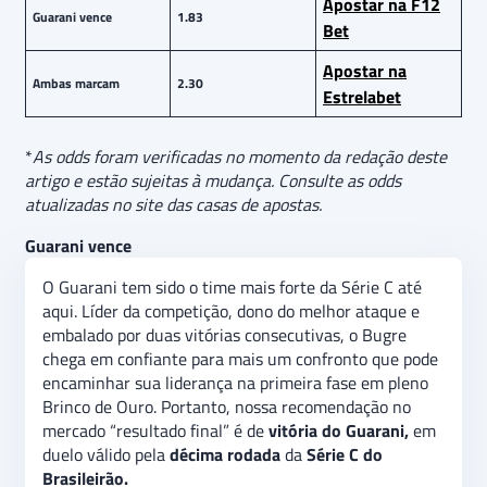
Apostar na F12
Guarani vence
1.83
Bet
Apostar na
Ambas marcam
2.30
Estrelabet
*
As odds foram verificadas no momento da redação deste
artigo e estão sujeitas à mudança. Consulte as odds
atualizadas no site das casas de apostas.
Guarani vence
O Guarani tem sido o time mais forte da Série C até
aqui. Líder da competição, dono do melhor ataque e
embalado por duas vitórias consecutivas, o Bugre
chega em confiante para mais um confronto que pode
encaminhar sua liderança na primeira fase em pleno
Brinco de Ouro. Portanto, nossa recomendação no
mercado “resultado final” é de
vitória do Guarani,
em
duelo válido pela
décima rodada
da
Série C do
Brasileirão.