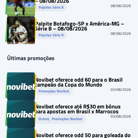
– 08/08/2026
08/08/2026
Palpites Série B
Palpite Botafogo-SP x América-MG –
Série B – 08/08/2026
08/08/2026
Palpites Série B
Últimas promoções
Novibet oferece odd 60 para o Brasil
campeão da Copa do Mundo
03/08/2026
Promoções Novibet
Novibet oferece até R$30 em bônus
para apostas em Brasil x Marrocos
03/08/2026
, 
Outros
Promoções Novibet
Novibet oferece odd 50 para goleada do