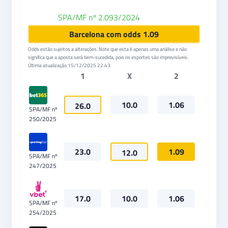
SPA/MF nº 2.093/2024
KTO
Barcelona com odds 1.09
Odds estão sujeitos a alterações. Note que esta é apenas uma análise e não
significa que a aposta será bem-sucedida, pois os esportes são imprevisíveis.
Última atualização
15/12/2025 22:43
1
X
2
10.0
1.06
26.0
SPA/MF nº
250/2025
23.0
1.09
12.0
SPA/MF nº
247/2025
17.0
10.0
1.06
SPA/MF nº
254/2025