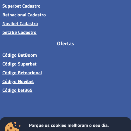
Superbet Cadastro
Betnacional Cadastro
Novibet Cadastro
bet365 Cadastro
Ofertas
Código BetBoom
Código Superbet
Código Betnacional
Código Novibet
Código bet365
Porque os cookies melhoram o seu dia.
Sites de apostas - Todos os direitos reservados