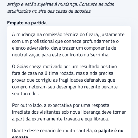
artigo e estão sujeitas à mudança. Consulte as odds
atualizadas no site das casas de apostas.
Empate na partida
A mudança na comissão técnica do Ceará, justamente
com um profissional que conhece profundamente o
elenco adversário, deve trazer um componente de
neutralização para este confronto na Serrinha.
O Goiás chega motivado por um resultado positivo
fora de casa na última rodada, mas ainda precisa
provar que corrigiu as fragilidades defensivas que
comprometeram seu desempenho recente perante
seu torcedor.
Por outro lado, a expectativa por uma resposta
imediata dos visitantes sob nova liderança deve tornar
a partida extremamente travada e equilibrada.
Diante desse cenário de muita cautela,
o palpite é no
empate.