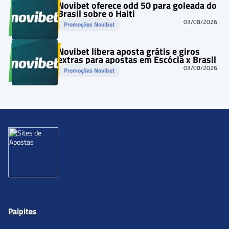
Novibet oferece odd 50 para goleada do
Brasil sobre o Haiti
03/08/2026
Promoções Novibet
Novibet libera aposta grátis e giros
extras para apostas em Escócia x Brasil
03/08/2026
Promoções Novibet
Palpites