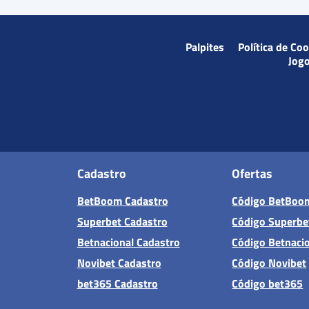
Palpites
Política de Co
Jog
Cadastro
Ofertas
BetBoom Cadastro
Código BetBoo
Superbet Cadastro
Código Superbe
Betnacional Cadastro
Código Betnaci
Novibet Cadastro
Código Novibet
bet365 Cadastro
Código bet365