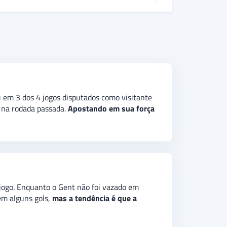
nquistou 4 vitórias nas 5 partidas anteriores.
itória do Gent, confiando em sua maior
ma aposta de “abixo de 3,5 gols” no jogo.
u em 3 dos 4 jogos disputados como visitante
 na rodada passada.
Apostando em sua força
 jogo. Enquanto o Gent não foi vazado em
em alguns gols,
mas a tendência é que a