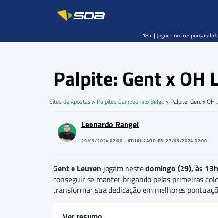
18+ | Jogue com responsabilida
Palpite: Gent x OH
Sites de Apostas
>
Palpites Campeonato Belga
>
Palpite: Gent x O
Leonardo Rangel
29/09/2024 02:00 - ATUALIZADO EM 27/09/2024 02:00
Gent e Leuven
jogam neste
domingo (29), às 13h3
conseguir se manter brigando pelas primeiras colo
transformar sua dedicação em melhores pontuaçõ
Ver resumo