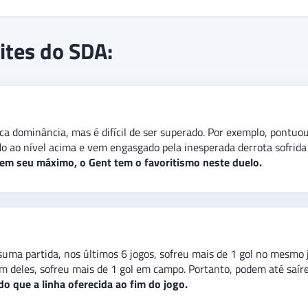
da Jupiler League 24/25. O Gent perdeu sua última partida, mas co
ites do SDA:
 jogos, mas tem apenas uma vitória neste trecho.
O palpite é
de v
ctativa de que a partida não tenha mais de três gols, indicando u
a dominância, mas é difícil de ser superado. Por exemplo, pontuo
o ao nível acima e vem engasgado pela inesperada derrota sofrida
em seu máximo, o Gent tem o favoritismo neste duelo.
uma partida, nos últimos 6 jogos, sofreu mais de 1 gol no mesmo
 deles, sofreu mais de 1 gol em campo. Portanto, podem até saír
o que a linha oferecida ao fim do jogo.