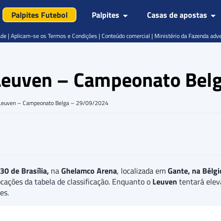
Palpites Futebol
Palpites
Casas de apostas
de | Aplicam-se os Termos e Condições | Conteúdo comercial | Ministério da Fazenda adv
 Leuven – Campeonato Bel
H Leuven – Campeonato Belga – 29/09/2024
0 de Brasília,
na
Ghelamco Arena
, localizada em
Gante, na Bélgi
cações da tabela de classificação. Enquanto o
Leuven
tentará elev
es.