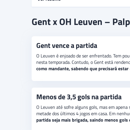
Gent e OH Leuven se enfrentam pela 9ª rodada 
Gent x OH Leuven – Palp
Enquanto o Leuven pontuou em 5 dos últimos 6
imposição como mandante. Além disso, há a expe
Gent vence a partida
O Leuven é enjoado de ser enfrentado. Tem pouc
nesta temporada. Contudo, o Gent está rendend
como mandante, sabendo que precisará estar 
Menos de 3,5 gols na partida
O Leuven até sofre alguns gols, mas em apena s
metade dos últimos 4 jogos em casa. Em nenhum
partida seja mais brigada, saindo menos gols d