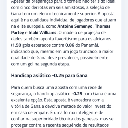
Apesar da preparação para o torneio não ter sido ideal,
com cinco derrotas em seis amistosos, a seleção de
Gana tem um elenco tecnicamente superior. A aposta
aqui é na qualidade individual de jogadores que atuam
na elite europeia, como
Antoine Semenyo
,
Thomas
Partey
e
Iñaki Williams
. O modelo de projeção de
dados também aponta favoritismo para os africanos
(
1.50
gols esperados contra
0.86
do Panamá),
indicando que, mesmo em um jogo truncado, a maior
qualidade de Gana deve prevalecer, possivelmente
com um gol na segunda etapa.
Handicap asiático -0.25 para Gana
Para quem busca uma aposta com uma rede de
segurança, o handicap asiático
-0.25
para Gana é uma
excelente opção. Esta aposta é vencedora com a
vitória de Gana e devolve metade do valor investido
em caso de empate. É uma forma inteligente de
confiar na superioridade técnica dos ganeses, mas se
proteger contra a recente sequência de resultados