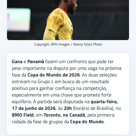
Copyright: APA-Images / Alamy Stock Photo
Gana
e
Panamá
fazem um confronto que pode ter
peso importante na disputa por uma vaga na próxima
fase da
Copa do Mundo de 2026
. As duas seleções
estreiam no Grupo L em busca de um resultado
positivo para ganhar confiança na competição,
especialmente em uma chave que promete forte
equilíbrio. A partida será disputada na
quarta-feira,
17 de junho de 2026
, às
20h
(horário de Brasília), no
BMO Field
, em
Toronto, no Canadá
, pela primeira
rodada da fase de grupos da
Copa do Mundo
.