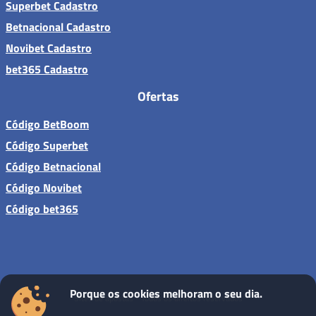
Superbet Cadastro
Betnacional Cadastro
Novibet Cadastro
bet365 Cadastro
Ofertas
Código BetBoom
Código Superbet
Código Betnacional
Código Novibet
Código bet365
Porque os cookies melhoram o seu dia.
Sites de apostas - Todos os direitos reservados