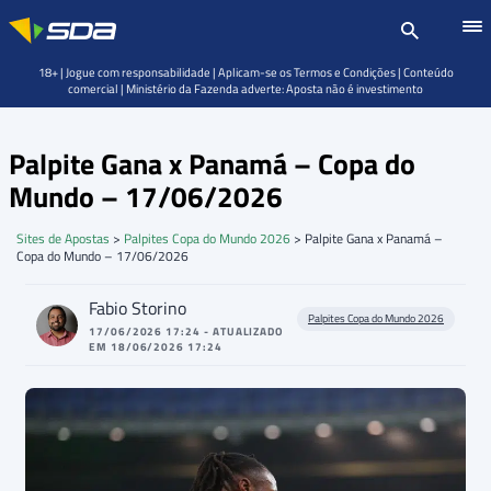
18+ | Jogue com responsabilidade | Aplicam-se os Termos e Condições | Conteúdo
comercial | Ministério da Fazenda adverte: Aposta não é investimento
Palpite Gana x Panamá – Copa do
Mundo – 17/06/2026
Sites de Apostas
>
Palpites Copa do Mundo 2026
>
Palpite Gana x Panamá –
Copa do Mundo – 17/06/2026
Fabio Storino
Palpites Copa do Mundo 2026
17/06/2026 17:24 - ATUALIZADO
EM 18/06/2026 17:24