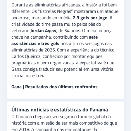
Durante as eliminatórias africanas, a história foi bem
diferente. Os “Estrelas Negras” mostraram um ataque
poderoso, marcando em média
2.3 gols por jogo
. A
criatividade do time passa muito pelos pés do
veterano
Jordan Ayew
, de 34 anos. O meia foi peça-
chave na campanha, contribuindo com
sete
assistências e três gols
nos últimos seis jogos das
eliminatórias de 2025. Com a experiência do técnico
Carlos Queiroz, conhecido por montar equipes
pragmáticas e bem organizadas, a expectativa é que
Gana consiga traduzir seu potencial em uma vitória
crucial na estreia.
Gana | Resultados dos últimos confrontos
Últimas notícias e estatísticas do Panamá
O Panamá chega ao seu segundo torneio global da
história com a missão de ser mais competitivo do que
em 2018. A campanha nas eliminatórias da