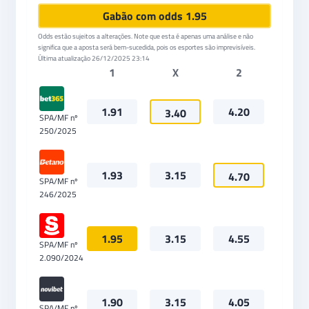
Gabão com odds 1.95
Odds estão sujeitos a alterações. Note que esta é apenas uma análise e não
significa que a aposta será bem-sucedida, pois os esportes são imprevisíveis.
Última atualização
26/12/2025 23:14
1
X
2
1.91
4.20
3.40
SPA/MF nº
250/2025
1.93
3.15
4.70
SPA/MF nº
246/2025
1.95
3.15
4.55
SPA/MF nº
2.090/2024
1.90
3.15
4.05
SPA/MF nº