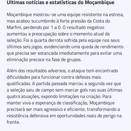
Últimas notícias e estatísticas do Moçambique
Moçambique mostrou-se uma equipe resistente na estreia,
mas acabou sucumbindo à forte pressão da Costa do
Marfim, perdendo por 1 a 0. O resultado negativo
aumentou a preocupação sobre o momento atual da
seleção. Foi a quarta derrota sofrida pela equipe nos seus
últimos seis jogos, evidenciando uma queda de rendimento
que precisa ser estancada imediatamente para evitar uma
eliminação precoce na fase de grupos.
Além dos resultados adversos, o ataque tem encontrado
dificuldades para funcionar contra defesas mais
qualificadas. A partida passada marcou a segunda vez que
a seleção saiu de campo sem marcar gols nas suas últimas
quatro atuações, expondo limitações na criação. Para
manter viva a esperança de classificação, Moçambique
precisará ser mais agressivo e eficiente, transformando a
resistência defensiva em oportunidades reais de perigo na
frente.