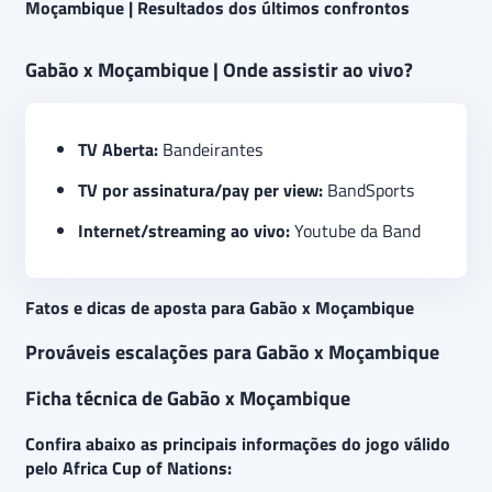
Moçambique | Resultados dos últimos confrontos
Gabão x Moçambique | Onde assistir ao vivo?
TV Aberta:
Bandeirantes
TV por assinatura/pay per view:
BandSports
Internet/streaming ao vivo:
Youtube da Band
Fatos e dicas de aposta para Gabão x Moçambique
Prováveis escalações para Gabão x Moçambique
Ficha técnica de Gabão x Moçambique
Confira abaixo as principais informações do jogo válido
pelo Africa Cup of Nations: