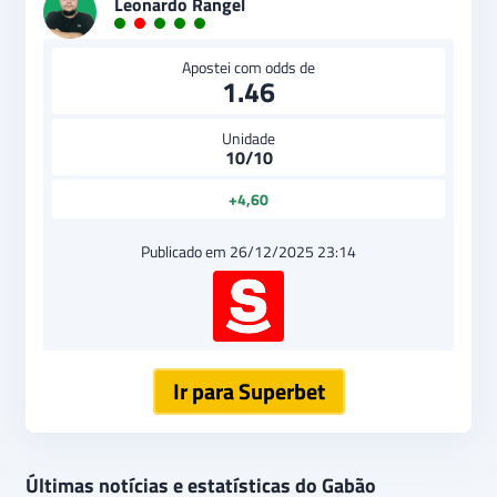
Leonardo Rangel
Apostei com odds de
1.46
Unidade
10/10
+4,60
Publicado em 26/12/2025 23:14
Ir para Superbet
Últimas notícias e estatísticas do Gabão