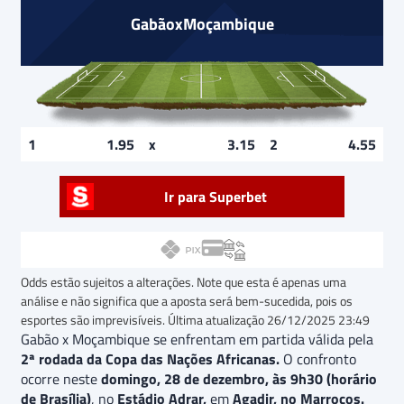
Gabão
x
Moçambique
1.95
3.15
4.55
Ir para Superbet
Odds estão sujeitos a alterações. Note que esta é apenas uma
análise e não significa que a aposta será bem-sucedida, pois os
esportes são imprevisíveis. Última atualização
26/12/2025 23:49
Gabão x Moçambique se enfrentam em partida válida pela
2ª rodada da Copa das Nações Africanas.
O confronto
ocorre neste
domingo, 28 de dezembro, às 9h30 (horário
de Brasília)
, no
Estádio Adrar,
em
Agadir, no Marrocos.