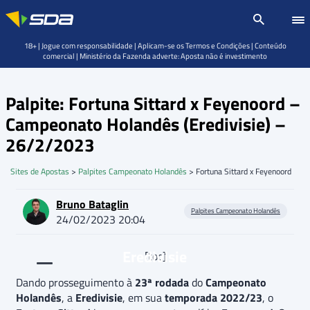
18+ | Jogue com responsabilidade | Aplicam-se os Termos e Condições | Conteúdo
comercial | Ministério da Fazenda adverte: Aposta não é investimento
Palpite: Fortuna Sittard x Feyenoord –
Campeonato Holandês (Eredivisie) –
26/2/2023
Sites de Apostas
>
Palpites Campeonato Holandês
>
Fortuna Sittard x Feyenoord
Bruno Bataglin
Palpites Campeonato Holandês
24/02/2023 20:04
Eredivisie
[toc]
Dando prosseguimento à
23ª rodada
do
Campeonato
Holandês
, a
Eredivisie
, em sua
temporada 2022/23
, o