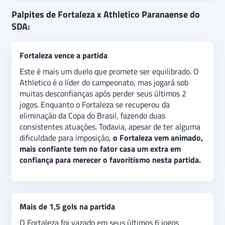
Fortaleza e Athletico Paranaense se enfrentam pela
Palpites de Fortaleza x Athletico Paranaense do
7ª rodada do Brasileirão 2024. O Fortaleza venceu
SDA:
seus últimos 2 jogos, chegando há 5 jogos sem
perder. Enquanto o Athletico vem para esta partida
Fortaleza vence a partida
com o sinal de alerta ligado, tendo perdido seus
últimos 2 jogos disputados.
O palpite é
de vitória do
Este é mais um duelo que promete ser equilibrado. O
Fortaleza, apostando em seu momento de maior
Athletico é o líder do campeonato, mas jogará sob
consistência. Além disso, há a expectativa de que a
muitas desconfianças após perder seus últimos 2
partida tenha pelo menos dois gols, indicando uma
jogos. Enquanto o Fortaleza se recuperou da
aposta de “acima de 1,5 gols” no jogo.
eliminação da Copa do Brasil, fazendo duas
consistentes atuações. Todavia, apesar de ter alguma
dificuldade para imposição,
o Fortaleza vem animado,
mais confiante tem no fator casa um extra em
confiança para merecer o favoritismo nesta partida.
Mais de 1,5 gols na partida
O Fortaleza foi vazado em seus últimos 6 jogos