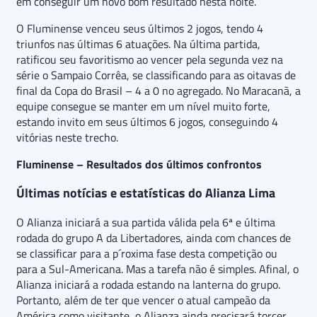
em conseguir um novo bom resultado nesta noite.
O Fluminense venceu seus últimos 2 jogos, tendo 4
triunfos nas últimas 6 atuações. Na última partida,
ratificou seu favoritismo ao vencer pela segunda vez na
série o Sampaio Corrêa, se classificando para as oitavas de
final da Copa do Brasil – 4 a 0 no agregado. No Maracanã, a
equipe consegue se manter em um nível muito forte,
estando invito em seus últimos 6 jogos, conseguindo 4
vitórias neste trecho.
Fluminense – Resultados dos últimos confrontos
Últimas notícias e estatísticas do Alianza Lima
O Alianza iniciará a sua partida válida pela 6ª e última
rodada do grupo A da Libertadores, ainda com chances de
se classificar para a p´roxima fase desta competição ou
para a Sul-Americana. Mas a tarefa não é simples. Afinal, o
Alianza iniciará a rodada estando na lanterna do grupo.
Portanto, além de ter que vencer o atual campeão da
América como visitante, o Alianza ainda precisará torcer