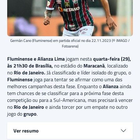
Germán Cano (Fluminense) em partida oficial no dia 22.11.2023 (© IMAGO /
Fotoarena)
Fluminense e Alianza Lima
jogam nesta
quarta-feira (29),
às 21h30 de Brasília,
no estádio do
Maracanã
, localizado
no
Rio de Janeiro.
Já classificado e líder isolado do grupo, o
Fluminense
joga para tentar se afirmar como uma das
melhores campanhas desta fase. Enquanto o
Alianza
ainda
tem chances de se classificar para a próxima fase desta
competição ou para a Sul-Americana, mas precisará vencer
no
Rio de Janeiro
e ainda torcer por um empate no outro
jogo do
grupo
.
Ver resumo