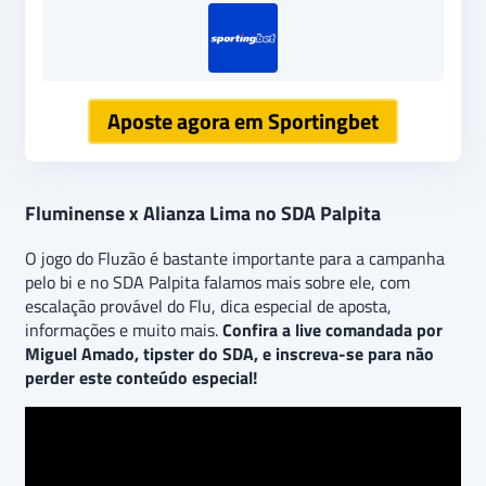
Aposte agora em Sportingbet
Fluminense x Alianza Lima no SDA Palpita
O jogo do Fluzão é bastante importante para a campanha
pelo bi e no SDA Palpita falamos mais sobre ele, com
escalação provável do Flu, dica especial de aposta,
informações e muito mais.
Confira a live comandada por
Miguel Amado, tipster do SDA, e inscreva-se para não
perder este conteúdo especial!