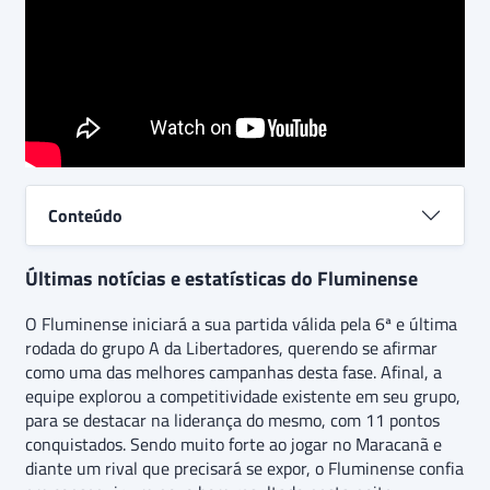
Conteúdo
Últimas notícias e estatísticas do Fluminense
O Fluminense iniciará a sua partida válida pela 6ª e última
rodada do grupo A da Libertadores, querendo se afirmar
como uma das melhores campanhas desta fase. Afinal, a
equipe explorou a competitividade existente em seu grupo,
para se destacar na liderança do mesmo, com 11 pontos
conquistados. Sendo muito forte ao jogar no Maracanã e
diante um rival que precisará se expor, o Fluminense confia