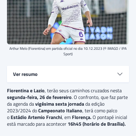
Arthur Melo (Fiorentina) em partida oficial no dia 10.12.2023 (© IMAGO / IPA
Sport)
Ver resumo
Fiorentina e Lazio
Fiorentina e Lazio
, terão seus caminhos cruzados nesta
se enfrentam em jogo válido
segunda-feira, 26 de fevereiro
pela
26ª rodada da Série A 23/24
. O confronto, que faz parte
. As duas equipes
da agenda da
atravessam um momento conturbado na competição,
vigésima sexta jornada
da edição
2023/2024 do
tendo dificuldade em manter uma sequência de dois
Campeonato Italiano
, terá como palco
o
Estádio Artemio Franchi
resultados positivos.
O palpite é
, em
Florença.
de vitória
O pontapé inicial
da
está marcado para acontecer
Fiorentina
, que segue contando com um setor
16h45 (horário de Brasília).
ofensivo mais eficiente que a
Lazio
e terá o mando