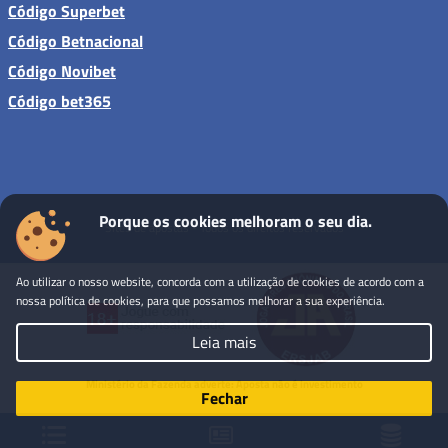
Código Superbet
Código Betnacional
Código Novibet
Código bet365
Porque os cookies melhoram o seu dia.
Sites de apostas - Todos os direitos reservados
Ao utilizar o nosso website, concorda com a utilização de cookies de acordo com a
nossa política de cookies, para que possamos melhorar a sua experiência.
Leia mais
Ministério da Fazenda adverte: Aposta não é investimento
Fechar