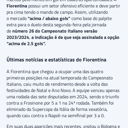
Fiorentina
possui um setor ofensivo eficiente e deve partir
pra cima tendo o mando de campo. Assim, utilizando
o mercado
“acima / abaixo gols”
como base do palpite
extra para o duelo desta segunda-feira pela jornada
de
número 26 do Campeonato Italiano versão
2023/2024
,
a indicação é de que seja assinalada a opção
“acima de 2.5 gols”.
Últimas notícias e estatísticas do Fiorentina
A Fiorentina que chegou a ocupar uma das quatro
primeiras posições na atual temporada do Campeonato
Italiano, caiu muito de rendimento desde a volta das
festividades de Natal e Ano Novo. A equipe venceu apenas
uma rodada das sete disputadas em 2024, sendo o triunfo
contra a Frosinone por 5 a 1 na 24ª rodada. Também foi
eliminado da Supercopa da Itália de forma vexatória,
quando caiu contra o Napoli na semifinal por 3 a 0.
Em suas duas aparições mais recentes, visitou o Bologna e