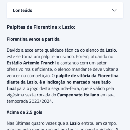
de campo para voltar a vencer. Além disso, há a
expectativa de alguns gols durante o embate,
Conteúdo
indicando uma aposta extra de “
acima de 2.5 gols”
no jogo.
Palpites de Fiorentina x Lazio:
Fiorentina vence a partida
Devido a excelente qualidade técnica do elenco da
Lazio
,
este se torna um palpite arriscado. Porém, atuando no
Estádio Artemio Franchi
e contando com um setor
ofensivo mais eficiente, o elenco mandante deve voltar a
vencer na competição. O
palpite de vitória da Fiorentina
diante da Lazio
,
é a indicação no mercado resultado
final
para o jogo desta segunda-feira, que é válido pela
vigésima sexta rodada do
Campeonato Italiano
em sua
temporada 2023/2024.
Acima de 2.5 gols
Nas últimas quatro vezes que a
Lazio
entrou em campo,
marcou pelo menos um gol em todas as oportunidades. A