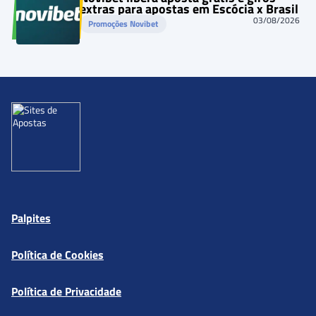
extras para apostas em Escócia x Brasil
03/08/2026
Promoções Novibet
Palpites
Política de Cookies
Política de Privacidade