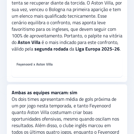
tenta se recuperar diante da torcida. O Aston Villa, por
sua vez, venceu o Bologna na primeira aparição e tem
um elenco mais qualificado tecnicamente. Esse
cenário equilibra o confronto, mas aponta leve
favoritismo para os ingleses, que devem seguir com
100% de aproveitamento. Portanto, o palpite na
vitória
do
Aston Villa
é o mais indicado para este confronto,
válido pela
segunda rodada
da
Liga Europa 2025-26
.
Feyenoord x Aston Villa
Ambas as equipes marcam: sim
Os dois times apresentam média de gols próxima de
um por jogo nesta temporada, e tanto Feyenoord
quanto Aston Villa costumam criar boas
oportunidades ofensivas, mesmo quando oscilam nos
resultados. Além disso, o clube inglês marcou em
todos os últimos quatro jogos, enquanto o Feyenoord