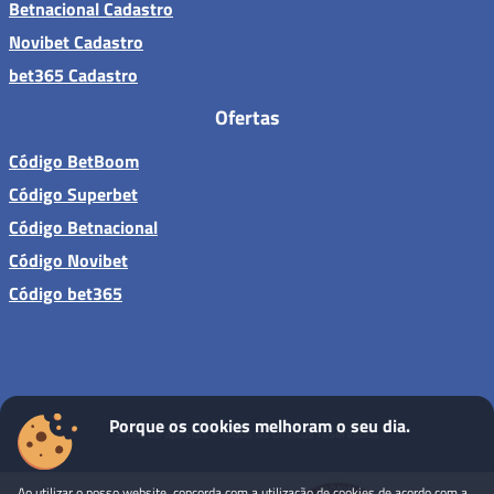
Betnacional Cadastro
Novibet Cadastro
bet365 Cadastro
Ofertas
Código BetBoom
Código Superbet
Código Betnacional
Código Novibet
Código bet365
Porque os cookies melhoram o seu dia.
Sites de apostas - Todos os direitos reservados
Ao utilizar o nosso website, concorda com a utilização de cookies de acordo com a