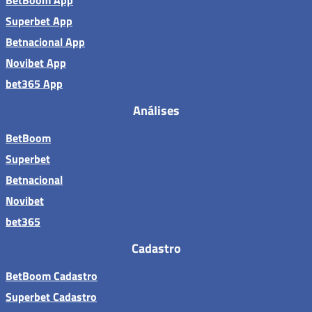
BetBoom App
Superbet App
Betnacional App
Novibet App
bet365 App
Análises
BetBoom
Superbet
Betnacional
Novibet
bet365
Cadastro
BetBoom Cadastro
Superbet Cadastro