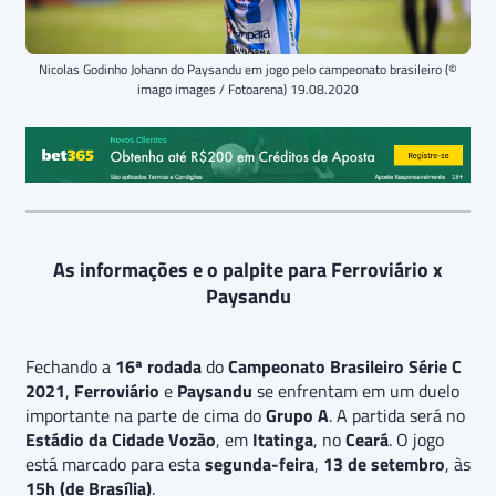
Nicolas Godinho Johann do Paysandu em jogo pelo campeonato brasileiro (©
imago images / Fotoarena) 19.08.2020
As informações e o palpite para Ferroviário x
Paysandu
Fechando a
16ª rodada
do
Campeonato Brasileiro Série C
2021
,
Ferroviário
e
Paysandu
se enfrentam em um duelo
importante na parte de cima do
Grupo A
. A partida será no
Estádio da Cidade Vozão
, em
Itatinga
, no
Ceará
. O jogo
está marcado para esta
segunda-feira
,
13 de setembro
, às
15h (de Brasília)
.