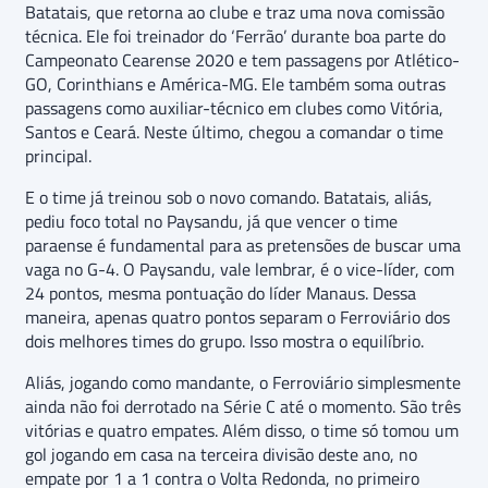
Batatais, que retorna ao clube e traz uma nova comissão
técnica. Ele foi treinador do ‘Ferrão’ durante boa parte do
Campeonato Cearense 2020 e tem passagens por Atlético-
GO, Corinthians e América-MG. Ele também soma outras
passagens como auxiliar-técnico em clubes como Vitória,
Santos e Ceará. Neste último, chegou a comandar o time
principal.
E o time já treinou sob o novo comando. Batatais, aliás,
pediu foco total no Paysandu, já que vencer o time
paraense é fundamental para as pretensões de buscar uma
vaga no G-4. O Paysandu, vale lembrar, é o vice-líder, com
24 pontos, mesma pontuação do líder Manaus. Dessa
maneira, apenas quatro pontos separam o Ferroviário dos
dois melhores times do grupo. Isso mostra o equilíbrio.
Aliás, jogando como mandante, o Ferroviário simplesmente
ainda não foi derrotado na Série C até o momento. São três
vitórias e quatro empates. Além disso, o time só tomou um
gol jogando em casa na terceira divisão deste ano, no
empate por 1 a 1 contra o Volta Redonda, no primeiro