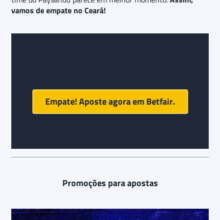
vamos de empate no Ceará!
Prognóstico e palpite final para
Ferroviário x
Paysandu
:
Empate! Aposte agora em
Betfair
.
Promoções para apostas