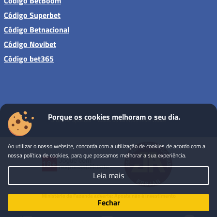
Código BetBoom
Código Superbet
Código Betnacional
Código Novibet
Código bet365
Porque os cookies melhoram o seu dia.
Sites de apostas - Todos os direitos reservados
Ao utilizar o nosso website, concorda com a utilização de cookies de acordo com a
nossa política de cookies, para que possamos melhorar a sua experiência.
Leia mais
Ministério da Fazenda adverte: Aposta não é investimento
Fechar