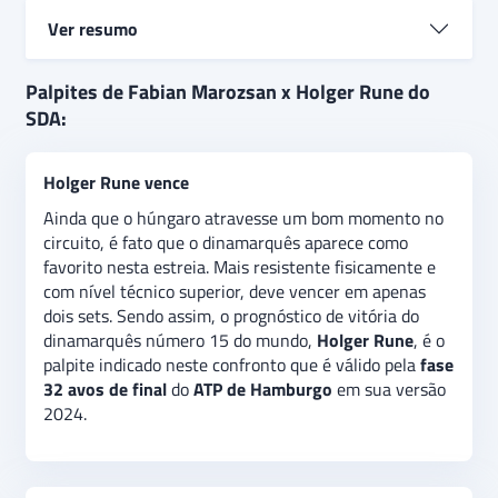
Ver resumo
Fabian Marozsan e Holger Rune
se enfrentam na
Palpites de Fabian Marozsan x Holger Rune do
fase 32avos de final
do
ATP de
SDA:
Hamburgo.
Chegando como um dos cabeças de
chave da tabela, o dinamarquês número 15 do
Holger Rune vence
mundo, Holger Rune, terá como seu primeiro
adversário na competição o húngaro Fabian
Ainda que o húngaro atravesse um bom momento no
Marozsan.
O palpite é
de vitória do
Holger Rune,
por
circuito, é fato que o dinamarquês aparece como
ser mais sólido tecnicamente que seu oponente na
favorito nesta estreia. Mais resistente fisicamente e
superfície do saibro. Além disso, há a expectativa de
com nível técnico superior, deve vencer em apenas
que a partida seja equilibrada no primeiro set,
dois sets. Sendo assim, o prognóstico de vitória do
indicando uma aposta de
“acima de 8.5 games
dinamarquês número 15 do mundo,
Holger Rune
,
é o
disputados no primeiro set”.
palpite indicado neste confronto que é válido pela
fase
32 avos de final
do
ATP de Hamburgo
em sua versão
2024.