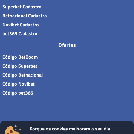
Superbet Cadastro
Betnacional Cadastro
Novibet Cadastro
bet365 Cadastro
Ofertas
Código BetBoom
Código Superbet
Código Betnacional
Código Novibet
Código bet365
Porque os cookies melhoram o seu dia.
Sites de apostas - Todos os direitos reservados