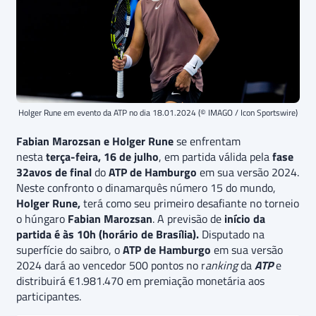
Holger Rune em evento da ATP no dia 18.01.2024 (© IMAGO / Icon Sportswire)
Fabian Marozsan e Holger Rune
se enfrentam
nesta
terça-feira, 16 de julho
, em partida válida pela
fase
32avos de final
do
ATP de Hamburgo
em sua versão 2024.
Neste confronto o dinamarquês número 15 do mundo,
Holger Rune,
terá como seu primeiro desafiante no torneio
o húngaro
Fabian Marozsan
. A previsão de
início da
partida é às 10h (horário de Brasília).
Disputado na
superfície do saibro, o
ATP de Hamburgo
em sua versão
2024 dará ao vencedor 500 pontos no r
anking
da
ATP
e
distribuirá €1.981.470 em premiação monetária aos
participantes.