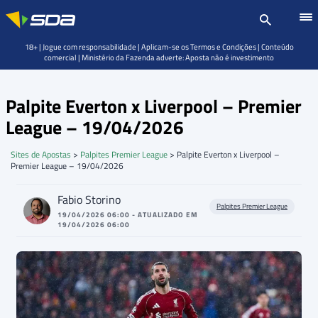
18+ | Jogue com responsabilidade | Aplicam-se os Termos e Condições | Conteúdo
comercial | Ministério da Fazenda adverte: Aposta não é investimento
Palpite Everton x Liverpool – Premier
League – 19/04/2026
Sites de Apostas
>
Palpites Premier League
>
Palpite Everton x Liverpool –
Premier League – 19/04/2026
Fabio Storino
Palpites Premier League
19/04/2026 06:00 - ATUALIZADO EM
19/04/2026 06:00