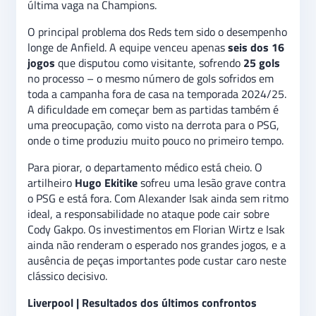
última vaga na Champions.
O principal problema dos Reds tem sido o desempenho
longe de Anfield. A equipe venceu apenas
seis dos 16
jogos
que disputou como visitante, sofrendo
25 gols
no processo – o mesmo número de gols sofridos em
toda a campanha fora de casa na temporada 2024/25.
A dificuldade em começar bem as partidas também é
uma preocupação, como visto na derrota para o PSG,
onde o time produziu muito pouco no primeiro tempo.
Para piorar, o departamento médico está cheio. O
artilheiro
Hugo Ekitike
sofreu uma lesão grave contra
o PSG e está fora. Com Alexander Isak ainda sem ritmo
ideal, a responsabilidade no ataque pode cair sobre
Cody Gakpo. Os investimentos em Florian Wirtz e Isak
ainda não renderam o esperado nos grandes jogos, e a
ausência de peças importantes pode custar caro neste
clássico decisivo.
Liverpool | Resultados dos últimos confrontos