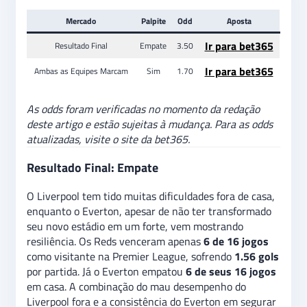
Mercado
Palpite
Odd
Aposta
Ir para bet365
Resultado Final
Empate
3.50
Ir para bet365
Ambas as Equipes Marcam
Sim
1.70
As odds foram verificadas no momento da redação
deste artigo e estão sujeitas à mudança. Para as odds
atualizadas, visite o site da bet365.
Resultado Final: Empate
O Liverpool tem tido muitas dificuldades fora de casa,
enquanto o Everton, apesar de não ter transformado
seu novo estádio em um forte, vem mostrando
resiliência. Os Reds venceram apenas
6 de 16 jogos
como visitante na Premier League, sofrendo
1.56 gols
por partida. Já o Everton empatou
6 de seus 16 jogos
em casa. A combinação do mau desempenho do
Liverpool fora e a consistência do Everton em segurar