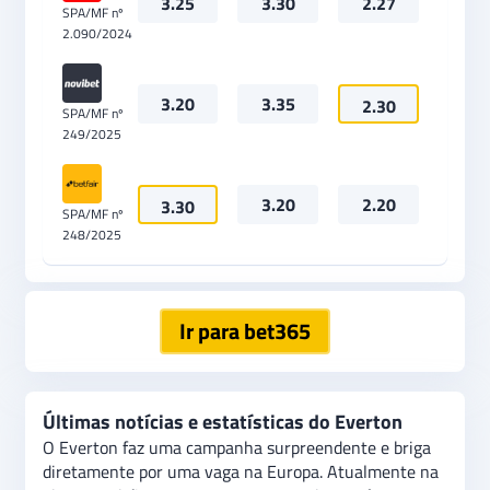
3.25
3.30
2.27
SPA/MF nº
2.090/2024
3.20
3.35
2.30
SPA/MF nº
249/2025
3.20
2.20
3.30
SPA/MF nº
248/2025
Ir para bet365
Últimas notícias e estatísticas do Everton
O Everton faz uma campanha surpreendente e briga
diretamente por uma vaga na Europa. Atualmente na