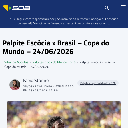
18+ | Jogue com responsabilidade | Aplicam-se os Termos e Condições | Conteúdo
comercial | Ministério da Fazenda adverte: Aposta não é investimento
Palpite Escócia x Brasil – Copa do
Mundo – 24/06/2026
Sites de Apostas
>
Palpites Copa do Mundo 2026
>
Palpite Escócia x Brasil –
Copa do Mundo – 24/06/2026
Fabio Storino
Palpites Copa do Mundo 2026
23/06/2026 12:50 - ATUALIZADO
EM 25/06/2026 12:50