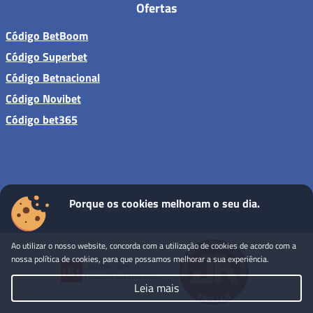
Ofertas
Código BetBoom
Código Superbet
Código Betnacional
Código Novibet
Código bet365
Porque os cookies melhoram o seu dia.
Sites de apostas - Todos os direitos reservados
Ao utilizar o nosso website, concorda com a utilização de cookies de acordo com a
nossa política de cookies, para que possamos melhorar a sua experiência.
Leia mais