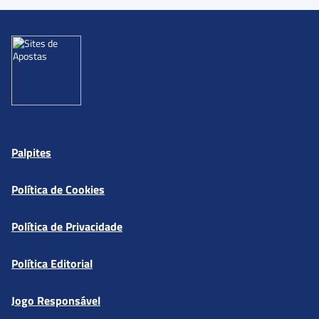
Palpites
Política de Cookies
Política de Privacidade
Política Editorial
Jogo Responsável