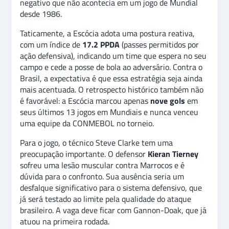
negativo que não acontecia em um jogo de Mundial
desde 1986.
Taticamente, a Escócia adota uma postura reativa,
com um índice de
17.2 PPDA
(passes permitidos por
ação defensiva), indicando um time que espera no seu
campo e cede a posse de bola ao adversário. Contra o
Brasil, a expectativa é que essa estratégia seja ainda
mais acentuada. O retrospecto histórico também não
é favorável: a Escócia marcou apenas
nove gols
em
seus últimos 13 jogos em Mundiais e nunca venceu
uma equipe da CONMEBOL no torneio.
Para o jogo, o técnico Steve Clarke tem uma
preocupação importante. O defensor
Kieran Tierney
sofreu uma lesão muscular contra Marrocos e é
dúvida para o confronto. Sua ausência seria um
desfalque significativo para o sistema defensivo, que
já será testado ao limite pela qualidade do ataque
brasileiro. A vaga deve ficar com Gannon-Doak, que já
atuou na primeira rodada.