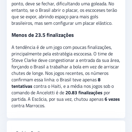
ponto, deve se fechar, dificultando uma goleada. No
entanto, se o Brasil abrir o placar, os escoceses terão
que se expor, abrindo espaço para mais gols
brasileiros, mas sem configurar um placar elástico.
Menos de 23.5 finalizações
A tendência é de um jogo com poucas finalizações,
principalmente pela estratégia escocesa. O time de
Steve Clarke deve congestionar a entrada da sua área,
forçando o Brasil a trabalhar a bola em vez de arriscar
chutes de longe. Nos jogos recentes, os números
confirmam essa linha: o Brasil teve apenas
8
tentativas
contra o Haiti, e a média nos jogos sob o
comando de Ancelotti é de
20.83 finalizações
por
partida. A Escócia, por sua vez, chutou apenas
6 vezes
contra Marrocos.