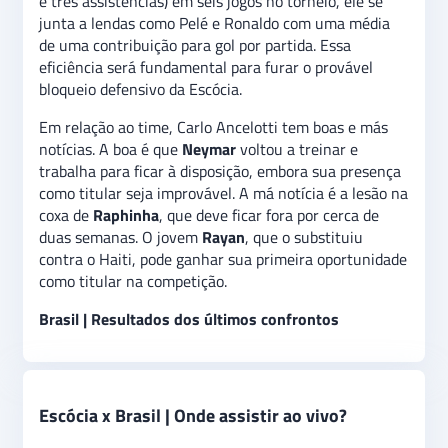
e três assistências) em seis jogos no torneio, ele se
junta a lendas como Pelé e Ronaldo com uma média
de uma contribuição para gol por partida. Essa
eficiência será fundamental para furar o provável
bloqueio defensivo da Escócia.
Em relação ao time, Carlo Ancelotti tem boas e más
notícias. A boa é que
Neymar
voltou a treinar e
trabalha para ficar à disposição, embora sua presença
como titular seja improvável. A má notícia é a lesão na
coxa de
Raphinha
, que deve ficar fora por cerca de
duas semanas. O jovem
Rayan
, que o substituiu
contra o Haiti, pode ganhar sua primeira oportunidade
como titular na competição.
Brasil | Resultados dos últimos confrontos
Escócia x Brasil | Onde assistir ao vivo?