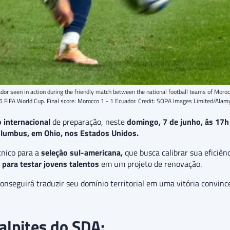
r seen in action during the friendly match between the national football teams of Morocc
6 FIFA World Cup. Final score: Morocco 1 - 1 Ecuador. Credit: SOPA Images Limited/Ala
 internacional
de preparação, neste
domingo, 7 de junho, às 17h 
lumbus, em Ohio, nos Estados Unidos.
cnico para a
seleção sul-americana,
que busca calibrar sua eficiênc
 para testar jovens talentos
em um projeto de renovação.
onseguirá traduzir seu domínio territorial em uma vitória convin
alpites do SDA: