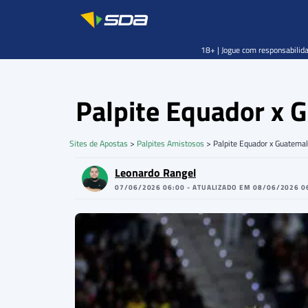
18+ | Jogue com responsabilida
Palpite Equador x
Sites de Apostas
>
Palpites Amistosos
>
Palpite Equador x Guatem
Leonardo Rangel
07/06/2026 06:00 - ATUALIZADO EM 08/06/2026 0