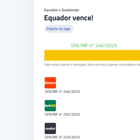
Equador x Guatemala
Equador vence!
Palpite do jogo
Betano
SPA/MF nº 246/2025
Odds estão sujeitos a alterações. Note que esta é apenas uma análise e não
SPA/MF nº 246/2025
SPA/MF nº 250/2025
SPA/MF nº 249/2025