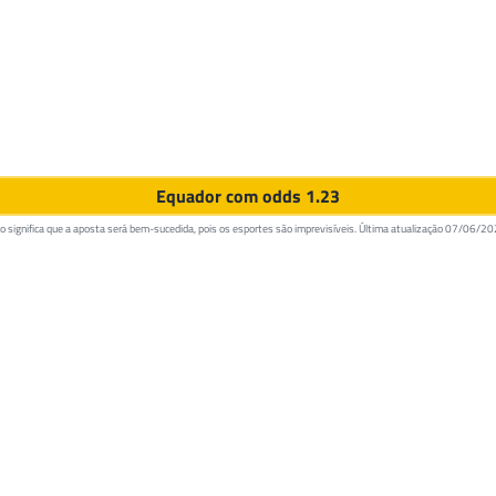
Equador com odds 1.23
 significa que a aposta será bem-sucedida, pois os esportes são imprevisíveis. Última atualização
07/06/20