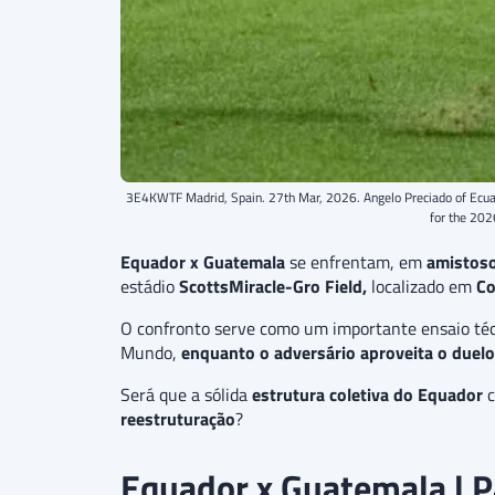
3E4KWTF Madrid, Spain. 27th Mar, 2026. Angelo Preciado of Ecuado
for the 202
Equador x Guatemala
se enfrentam, em
amistoso
estádio
ScottsMiracle-Gro Field,
localizado em
Co
O confronto serve como um importante ensaio té
Mundo,
enquanto o adversário aproveita o duelo
Será que a sólida
estrutura coletiva do Equador
c
reestruturação
?
Equador x Guatemala | P