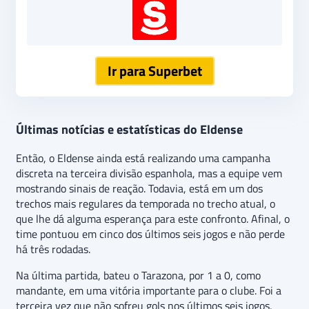
Ir para Superbet
Últimas notícias e estatísticas do Eldense
Então, o Eldense ainda está realizando uma campanha
discreta na terceira divisão espanhola, mas a equipe vem
mostrando sinais de reação. Todavia, está em um dos
trechos mais regulares da temporada no trecho atual, o
que lhe dá alguma esperança para este confronto. Afinal, o
time pontuou em cinco dos últimos seis jogos e não perde
há três rodadas.
Na última partida, bateu o Tarazona, por 1 a 0, como
mandante, em uma vitória importante para o clube. Foi a
terceira vez que não sofreu gols nos últimos seis jogos,