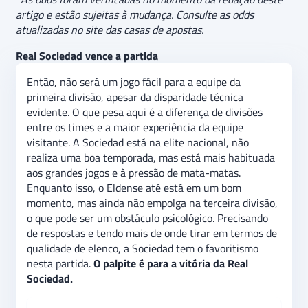
artigo e estão sujeitas à mudança. Consulte as odds
atualizadas no site das casas de apostas.
Real Sociedad vence a partida
Então, não será um jogo fácil para a equipe da
primeira divisão, apesar da disparidade técnica
evidente. O que pesa aqui é a diferença de divisões
entre os times e a maior experiência da equipe
visitante. A Sociedad está na elite nacional, não
realiza uma boa temporada, mas está mais habituada
aos grandes jogos e à pressão de mata-matas.
Enquanto isso, o Eldense até está em um bom
momento, mas ainda não empolga na terceira divisão,
o que pode ser um obstáculo psicológico. Precisando
de respostas e tendo mais de onde tirar em termos de
qualidade de elenco, a Sociedad tem o favoritismo
nesta partida.
O palpite é para a vitória da Real
Sociedad.