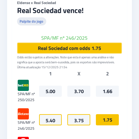
Eldense x Real Sociedad
Real Sociedad vence!
Palpite do jogo
SPA/MF nº 246/2025
Betano
Real Sociedad com odds 1.75
Odds estão sujeitos a alterações. Note que esta é apenas uma análise e não
significa que a aposta será bem-sucedida, pois os esportes são imprevisíveis.
Última atualização
15/12/2025 21:54
1
X
2
5.00
3.70
1.66
SPA/MF nº
250/2025
1.75
5.40
3.75
SPA/MF nº
246/2025