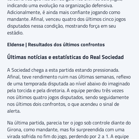
indicando uma evolução na organização defensiva.
Adicionalmente, é ainda mais confiante jogando como
mandante. Afinal, venceu quatro dos últimos cinco jogos
disputados nessa condição, mostrando força em seu
estádio.
Eldense | Resultados dos últimos confrontos
Últimas notícias e estatísticas do Real Sociedad
A Sociedad chega a esta partida estando pressionada.
Afinal, teve rendimento ruim nas últimas semanas, reflexo
de uma temporada disputada ao nível abaixo do imaginado
pela torcida e pela diretoria. A equipe perdeu três vezes
nos últimos quatro jogos disputados, sendo seguidamente
nos últimos dois confrontos, o que acendeu o sinal de
alerta.
Na última partida, parecia ter o jogo sob controle diante do
Girona, como mandante, mas foi surpreendida com uma
virada sofrida no fim do jogo, perdendo por 2 a 1. A equipe