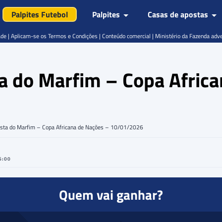
Palpites Futebol
Palpites
Casas de apostas
de | Aplicam-se os Termos e Condições | Conteúdo comercial | Ministério da Fazenda adv
ta do Marfim – Copa Afric
Costa do Marfim – Copa Africana de Nações – 10/01/2026
6:00
Quem vai ganhar?