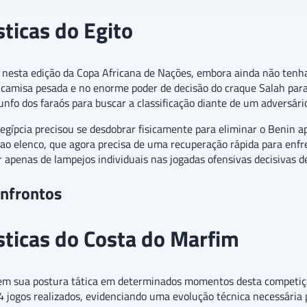
sticas do Egito
 nesta edição da Copa Africana de Nações, embora ainda não tenh
a camisa pesada e no enorme poder de decisão do craque Salah pa
runfo dos faraós para buscar a classificação diante de um adversári
 egípcia precisou se desdobrar fisicamente para eliminar o Benin a
 ao elenco, que agora precisa de uma recuperação rápida para enfr
r apenas de lampejos individuais nas jogadas ofensivas decisivas d
onfrontos
ísticas do Costa do Marfim
em sua postura tática em determinados momentos desta competiçã
4 jogos realizados, evidenciando uma evolução técnica necessária p