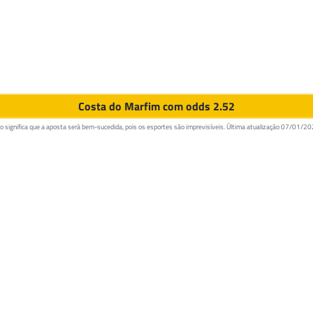
Costa do Marfim com odds 2.52
 significa que a aposta será bem-sucedida, pois os esportes são imprevisíveis. Última atualização
07/01/20