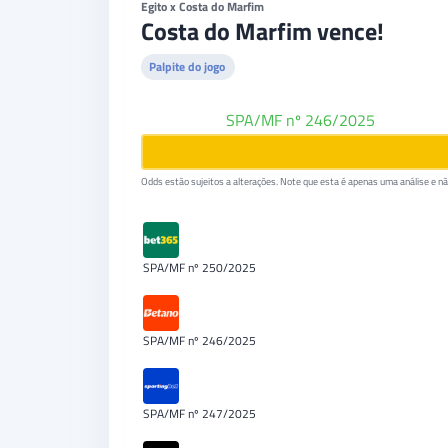
Egito x Costa do Marfim
Costa do Marfim vence!
Palpite do jogo
Betano
SPA/MF nº 246/2025
Odds estão sujeitos a alterações. Note que esta é apenas uma análise e não
SPA/MF nº 250/2025
SPA/MF nº 246/2025
SPA/MF nº 247/2025