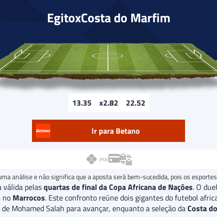
Egito
x
Costa do Marfim
3.35
2.82
2.52
Ir para Betano
uma análise e não significa que a aposta será bem-sucedida, pois os esportes
 válida pelas
quartas de final da Copa Africana de Nações
. O due
,
no
Marrocos
. Este confronto reúne dois gigantes do futebol afr
o de Mohamed Salah para avançar, enquanto a seleção da
Costa d