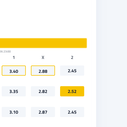
26 23:00
1
X
2
2.45
3.40
2.88
3.35
2.82
2.52
3.10
2.87
2.45